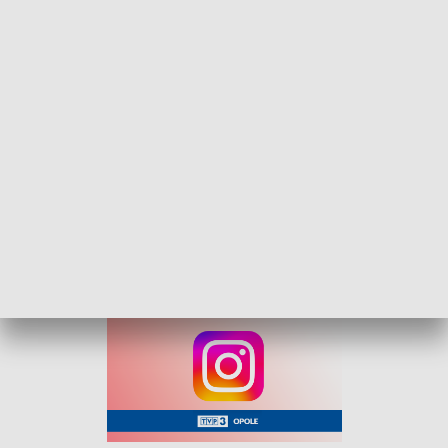
alkohol. Po wyjściu mężczyzny do toalety, kobieta zabrała
kluczyki samochodu współbiesiadnika, po czym odjechała.
Policjanci zauważyli, że wskazany w zgłoszeniu biały
samochód wjeżdża pod restaurację. Funkcjonariusze
zatrzymali pojazd do kontroli. Kierowcą okazała się być
poszukiwana kobieta. W wydychanym powietrzu miała 1,5
promila alkoholu. Policja odebrała jej prawo jazdy.
Po zatrzymaniu pijanej, zgłaszający mężczyzna wycofał
zawiadomienie dotyczące kradzieży. Mimo to grozi jej do 3
lat pozbawienia wolności.