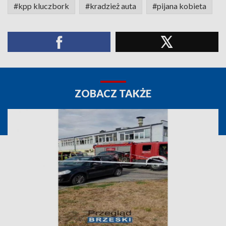
#kpp kluczbork
#kradzież auta
#pijana kobieta
ZOBACZ TAKŻE