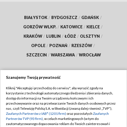
BIAŁYSTOK
/
BYDGOSZCZ
/
GDAŃSK
/
GORZÓW WLKP.
/
KATOWICE
/
KIELCE
/
KRAKÓW
/
LUBLIN
/
ŁÓDŹ
/
OLSZTYN
/
OPOLE
/
POZNAŃ
/
RZESZÓW
/
SZCZECIN
/
WARSZAWA
/
WROCŁAW
Szanujemy Twoją prywatność
Dołącz do nas:
Kliknij "Akceptuję i przechodzę do serwisu", aby wyrazić zgody na
korzystanie z technologii automatycznego śledzenia i zbierania danych,
TVP
dostęp do informacji na Twoim urządzeniu końcowym i ich
Abonament TVP
przechowywanie oraz na przetwarzanie Twoich danych osobowych przez
Regulamin TVP
nas, czyli Telewizję Polską S.A. w likwidacji (zwaną dalej również „TVP”),
Emisja w TVP
Zaufanych Partnerów z IAB* (1201 firm)
oraz pozostałych
Zaufanych
Polityka prywatności
Partnerów TVP (93 firm)
, w celach marketingowych (w tym do
Centrum informacji TVP
Moje zgody
zautomatyzowanego dopasowania reklam do Twoich zainteresowań i