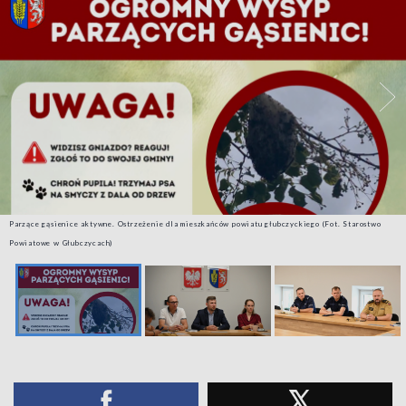
Parzące gąsienice aktywne. Ostrzeżenie dla mieszkańców powiatu głubczyckiego (Fot. Starostwo
Powiatowe w Głubczycach)