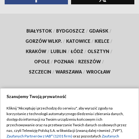
BIAŁYSTOK
/
BYDGOSZCZ
/
GDAŃSK
/
GORZÓW WLKP.
/
KATOWICE
/
KIELCE
/
KRAKÓW
/
LUBLIN
/
ŁÓDŹ
/
OLSZTYN
/
OPOLE
/
POZNAŃ
/
RZESZÓW
/
SZCZECIN
/
WARSZAWA
/
WROCŁAW
Szanujemy Twoją prywatność
Dołącz do nas:
Kliknij "Akceptuję i przechodzę do serwisu", aby wyrazić zgody na
korzystanie z technologii automatycznego śledzenia i zbierania danych,
TVP
dostęp do informacji na Twoim urządzeniu końcowym i ich
Abonament TVP
przechowywanie oraz na przetwarzanie Twoich danych osobowych przez
Regulamin TVP
nas, czyli Telewizję Polską S.A. w likwidacji (zwaną dalej również „TVP”),
Emisja w TVP
Polityka prywatności
Zaufanych Partnerów z IAB* (1201 firm)
oraz pozostałych
Zaufanych