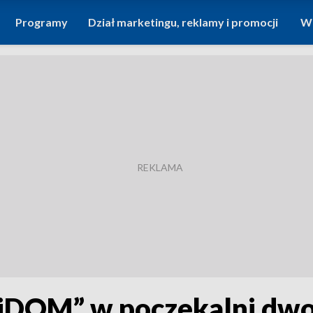
Programy
Dział marketingu, reklamy i promocji
Wi
DOM” w poczekalni dwo