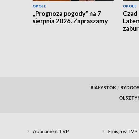
OPOLE
OPOLE
„Prognoza pogody” na 7
Czad 
sierpnia 2026. Zapraszamy
Latem
zabu
BIAŁYSTOK
/
BYDGO
OLSZTY
Abonament TVP
Emisja w TVP