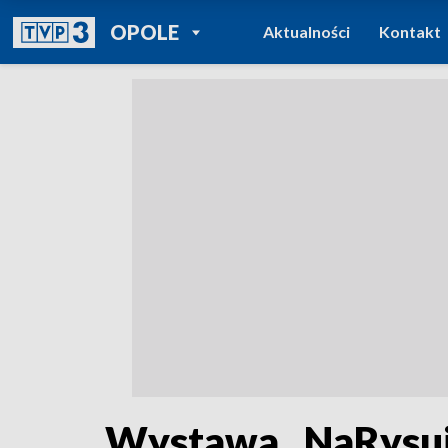
POWRÓT DO
OPOLE
Aktualności
Kontakt
TVP REGIONY
Wystawa „NaRysuj