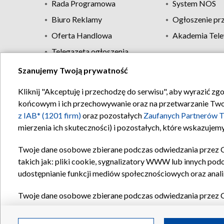
Rada Programowa
System NOS
Biuro Reklamy
Ogłoszenie pr
Oferta Handlowa
Akademia Tele
Telegazeta ogłoszenia
Szanujemy Twoją prywatność
Regulamin TVP
Kliknij "Akceptuję i przechodzę do serwisu", aby wyrazić zg
końcowym i ich przechowywanie oraz na przetwarzanie Twoich
z IAB* (1201 firm)
oraz pozostałych
Zaufanych Partnerów T
mierzenia ich skuteczności) i pozostałych, które wskazujemy
Twoje dane osobowe zbierane podczas odwiedzania przez 
takich jak: pliki cookie, sygnalizatory WWW lub innych pod
udostępnianie funkcji mediów społecznościowych oraz anali
Twoje dane osobowe zbierane podczas odwiedzania przez 
plików cookie, informacje o Twoich wyszukiwaniach w serwi
Partnerów TVP
dla realizacji następujących celów i funkc