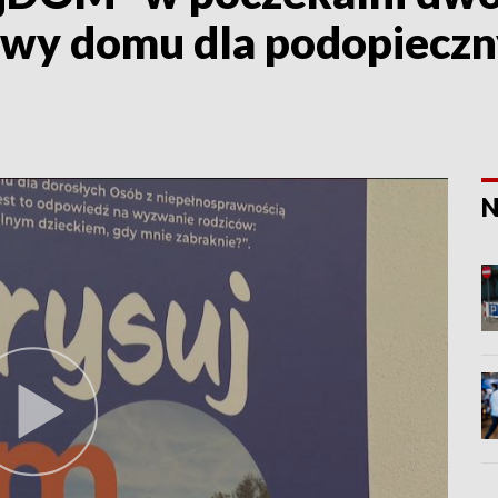
owy domu dla podopieczn
N