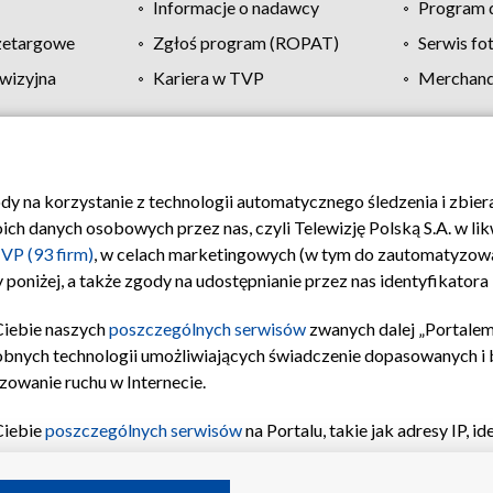
Informacje o nadawcy
Program d
zetargowe
Zgłoś program (ROPAT)
Serwis fo
wizyjna
Kariera w TVP
Merchandi
Polityka prywatności
Moje zgody
Pomoc
Biuro re
ody na korzystanie z technologii automatycznego śledzenia i zbie
 danych osobowych przez nas, czyli Telewizję Polską S.A. w likw
VP (93 firm)
, w celach marketingowych (w tym do zautomatyzow
 poniżej, a także zgody na udostępnianie przez nas identyfikator
Ciebie naszych
poszczególnych serwisów
zwanych dalej „Portalem
obnych technologii umożliwiających świadczenie dopasowanych i be
zowanie ruchu w Internecie.
Ciebie
poszczególnych serwisów
na Portalu, takie jak adresy IP, 
sach Portalu czy historia odwiedzin będą przetwarzane przez TV
ji: przechowywania informacji na urządzeniu lub dostęp do nich,
©2026 Telewizja Polska S.A. w likwidacji