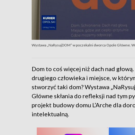
Wystawa „NaRysujDOM” w poczekalni dworca Opole Główne. W tl
Dom to coś więcej niż dach nad głową.
drugiego człowieka i miejsce, w który
stworzyć taki dom? Wystawa „NaRys
Główne skłania do refleksji nad tym p
projekt budowy domu L’Arche dla dor
intelektualną.