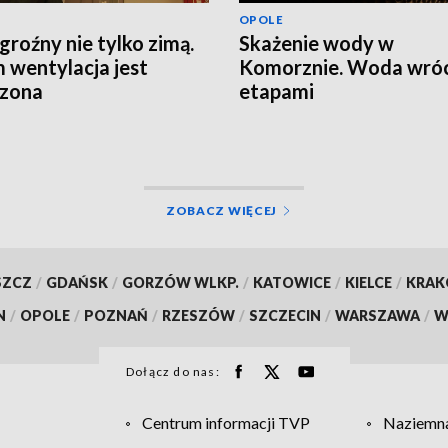
OPOLE
groźny nie tylko zimą.
Skażenie wody w
 wentylacja jest
Komorznie. Woda wróc
rzona
etapami
ZOBACZ WIĘCEJ
SZCZ
/
GDAŃSK
/
GORZÓW WLKP.
/
KATOWICE
/
KIELCE
/
KRA
N
/
OPOLE
/
POZNAŃ
/
RZESZÓW
/
SZCZECIN
/
WARSZAWA
/
W
Dołącz do nas:
Centrum informacji TVP
Naziemna