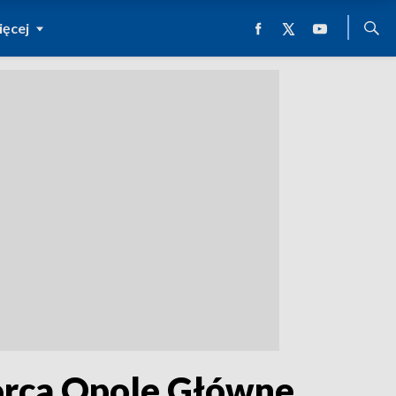
ęcej
rca Opole Główne.