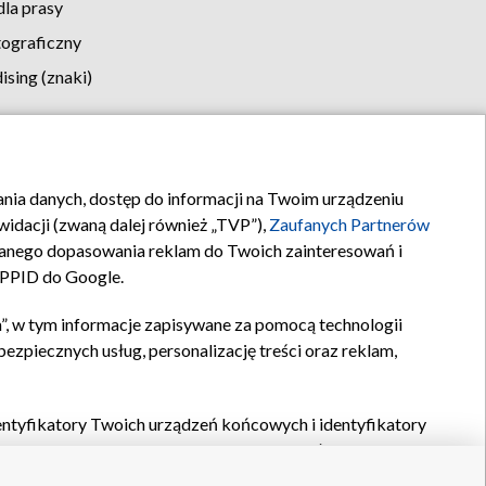
la prasy
tograficzny
sing (znaki)
klamy
Kontakt
rania danych, dostęp do informacji na Twoim urządzeniu
idacji (zwaną dalej również „TVP”),
Zaufanych Partnerów
anego dopasowania reklam do Twoich zainteresowań i
a PPID do Google.
”, w tym informacje zapisywane za pomocą technologii
zpiecznych usług, personalizację treści oraz reklam,
identyfikatory Twoich urządzeń końcowych i identyfikatory
P,
Zaufanych Partnerów z IAB
oraz pozostałych
Zaufanych
 wyboru podstawowych reklam, wyboru spersonalizowanych