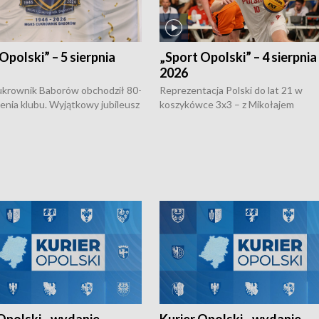
Opolski” – 5 sierpnia
„Sport Opolski” – 4 sierpnia
2026
rownik Baborów obchodził 80-
Reprezentacja Polski do lat 21 w
nienia klubu. Wyjątkowy jubileusz
koszykówce 3x3 – z Mikołajem
 na sportowo. W programie
Kowalczykiem z opolskiego AZS-u 
 turnieju eliminacyjnym
składzie - wygrała dwa z trzech tur
h Mistrzostw w siatkówce
w ramach Ligi Narodów. Rywalizacja
 amatorów w Opolu oraz o
odbyła się w węgierskim Szolnok.
lejarza Opole. Zapraszamy!