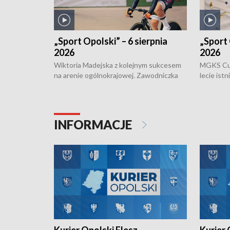
„Sport Opolski” – 6 sierpnia
„Sport 
2026
2026
Wiktoria Madejska z kolejnym sukcesem
MGKS Cuk
na arenie ogólnokrajowej. Zawodniczka
lecie ist
Klubu Kolarskiego Ziemia Brzeska
odbył się
została podwójna Mistrzynią Polski
również o
Juniorów Młodszych w kolarstwie
Otwartyc
torowym.
plażowej
INFORMACJE
meczu Ko