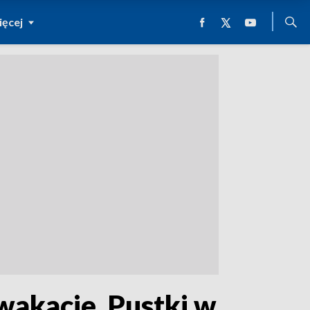
ęcej
 wakacje. Pustki w