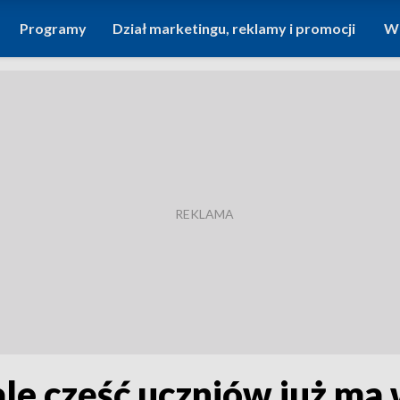
Programy
Dział marketingu, reklamy i promocji
Wi
ale część uczniów już ma