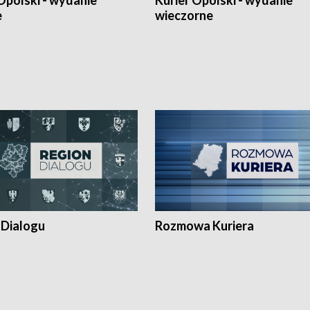
Opolski - wydanie
Kurier Opolski - wydanie
e
wieczorne
 Dialogu
Rozmowa Kuriera