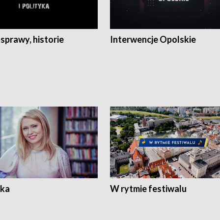
 sprawy, historie
Interwencje Opolskie
ka
W rytmie festiwalu