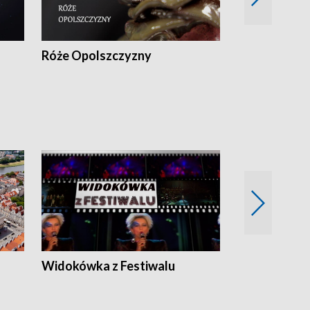
Róże Opolszczyzny
Czas report
Widokówka z Festiwalu
Strefa Kultu