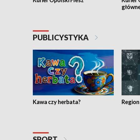
Kurier Opolski Flesz
Kurier 
główn
PUBLICYSTYKA
Kawa czy herbata?
Region
SPORT