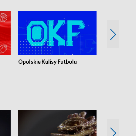
Opolskie Kulisy Futbolu
Złote chwile
sportu