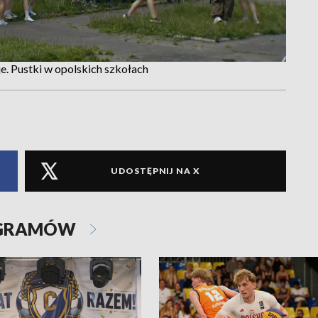
e. Pustki w opolskich szkołach
UDOSTĘPNIJ NA X
OGRAMÓW