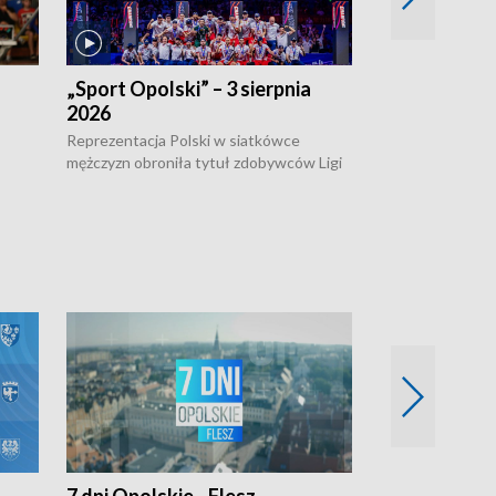
„Sport Opolski” – 3 sierpnia
„Sport Opolsk
2026
Reprezentacja P
mężczyzn w półfi
Reprezentacja Polski w siatkówce
meczu ćwierćfin
mężczyzn obroniła tytuł zdobywców Ligi
Biało-Czerwoni p
w
Narodów. W finale pokonali Amerykanów
Ningbo Ukraińcó
niejów
po tie-breaku. W meczu nie zabrakło
opolskich wątków.