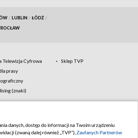
KÓW
/
LUBLIN
/
ŁÓDŹ
/
ROCŁAW
 Telewizja Cyfrowa
Sklep TVP
la prasy
tograficzny
sing (znaki)
klamy
Kontakt
rania danych, dostęp do informacji na Twoim urządzeniu
idacji (zwaną dalej również „TVP”),
Zaufanych Partnerów