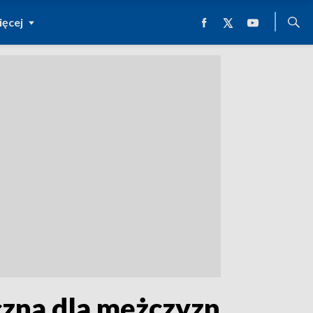
ęcej
yczna dla mężczyzn