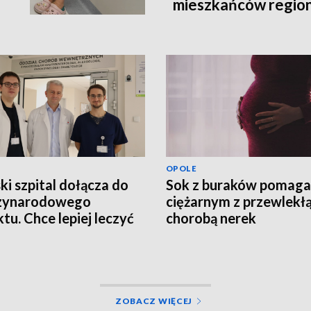
mieszkańców regio
OPOLE
ki szpital dołącza do
Sok z buraków pomaga
zynarodowego
ciężarnym z przewlekł
ktu. Chce lepiej leczyć
chorobą nerek
ntów z groźnym
rzeniem
ZOBACZ WIĘCEJ