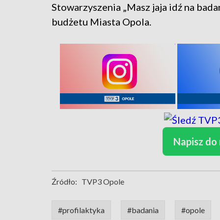
Stowarzyszenia „Masz jaja idź na bada
budżetu Miasta Opola.
Napisz do
Źródło:
TVP3 Opole
#profilaktyka
#badania
#opole