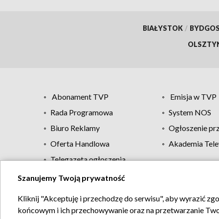
BIAŁYSTOK
/
BYDGO
OLSZTY
Abonament TVP
Emisja w TVP
Rada Programowa
System NOS
Biuro Reklamy
Ogłoszenie pr
Oferta Handlowa
Akademia Tele
Telegazeta ogłoszenia
Szanujemy Twoją prywatność
Regulamin TVP
Kliknij "Akceptuję i przechodzę do serwisu", aby wyrazić zg
końcowym i ich przechowywanie oraz na przetwarzanie Twoich