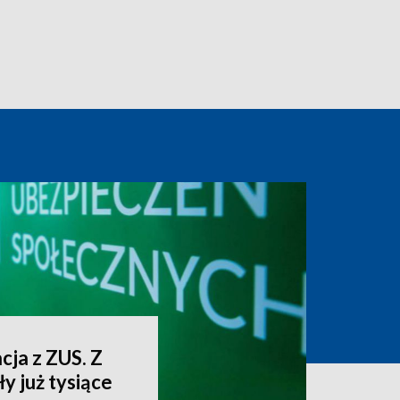
cja z ZUS. Z
y już tysiące