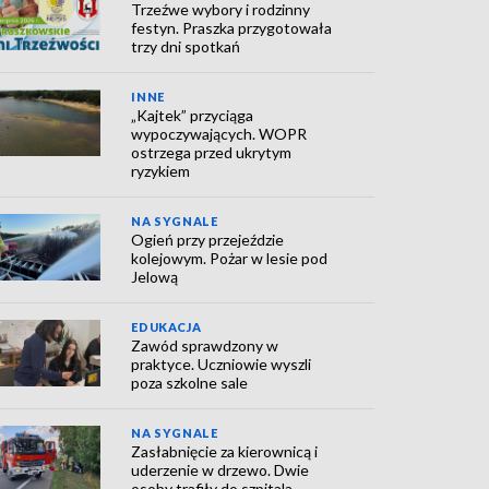
Trzeźwe wybory i rodzinny
festyn. Praszka przygotowała
trzy dni spotkań
INNE
„Kajtek” przyciąga
wypoczywających. WOPR
ostrzega przed ukrytym
ryzykiem
NA SYGNALE
Ogień przy przejeździe
kolejowym. Pożar w lesie pod
Jelową
EDUKACJA
Zawód sprawdzony w
praktyce. Uczniowie wyszli
poza szkolne sale
NA SYGNALE
Zasłabnięcie za kierownicą i
uderzenie w drzewo. Dwie
osoby trafiły do szpitala