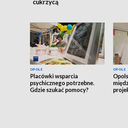
cukrzycą
OPOLE
OPOLE
Placówki wsparcia
Opols
psychicznego potrzebne.
międ
Gdzie szukać pomocy?
proje
pacje
scho