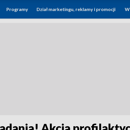
Programy
Dział marketingu, reklamy i promocji
Wi
 badania! Akcja profilakt