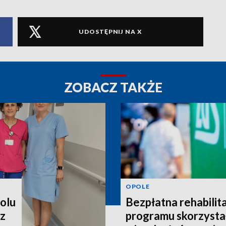
UDOSTĘPNIJ NA X
ZOBACZ TAKŻE
OPOLE
polu
Bezpłatna rehabilita
 z
programu skorzystał