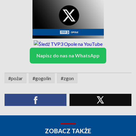
Napisz do nas na WhatsApp
#pożar
#gogolin
#zgon
ZOBACZ TAKŻE