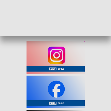
Niestety, pomimo podjętych czynności ratunkowych życia
51-latka nie udało się uratować.
Z wstępnych informacji wynika, że przyczyną zgonu mogło
być zaczadzenie. Okoliczności zdarzenia zbada policja pod
nadzorem prokuratury.