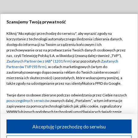
Szanujemy Twoją prywatność
Dołącz do nas:
Kliknij "Akceptuję i przechodzę do serwisu", aby wyrazić zgody na
korzystanie z technologii automatycznego śledzenia i zbierania danych,
TVP
dostęp do informacji na Twoim urządzeniu końcowym i ich
Abonament TVP
przechowywanie oraz na przetwarzanie Twoich danych osobowych przez
Regulamin TVP
nas, czyli Telewizję Polską S.A. w likwidacji (zwaną dalej również „TVP”),
Emisja w TVP
Zaufanych Partnerów z IAB* (1201 firm)
oraz pozostałych
Zaufanych
Polityka prywatności
Partnerów TVP (93 firm)
, w celach marketingowych (w tym do
Centrum informacji TVP
Moje zgody
zautomatyzowanego dopasowania reklam do Twoich zainteresowań i
mierzenia ich skuteczności) i pozostałych, które wskazujemy poniżej, a
Naziemna Telewizja Cyfrowa
Pomoc
także zgody na udostępnianie przez nas identyfikatora PPID do Google.
Sklep TVP
Biuro reklamy
Twoje dane osobowe zbierane podczas odwiedzania przez Ciebie naszych
Rada Programowa
poszczególnych serwisów
zwanych dalej „Portalem”, w tym informacje
Kontakt
zapisywane za pomocą technologii takich jak: pliki cookie, sygnalizatory
System NOS
WWW lub innych podobnych technologii umożliwiających świadczenie
dopasowanych i bezpiecznych usług, personalizację treści oraz reklam,
Informacje o nadawcy
Kanały
udostępnianie funkcji mediów społecznościowych oraz analizowanie
Akceptuję i przechodzę do serwisu
ruchu w Internecie.
Program dla prasy
©2026 Telewizja Polska S.A. w likwidacji