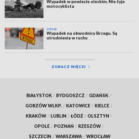
Wypadek w powiecie oleskim. Nie żyje
motocyklista
OPOLE
Wypadek na obwodnicy Brzegu. Są
utrudnienia w ruchu
ZOBACZ WIĘCEJ
BIAŁYSTOK
/
BYDGOSZCZ
/
GDAŃSK
/
GORZÓW WLKP.
/
KATOWICE
/
KIELCE
/
KRAKÓW
/
LUBLIN
/
ŁÓDŹ
/
OLSZTYN
/
OPOLE
/
POZNAŃ
/
RZESZÓW
/
SZCZECIN
/
WARSZAWA
/
WROCŁAW