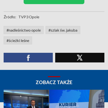
Źródło:
TVP3 Opole
#nadleśnictwo opole
#szlak św. jakuba
#ścieżki leśne
ZOBACZ TAKŻE