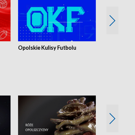
Opolskie Kulisy Futbolu
Złote chwile
sportu