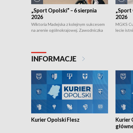
„Sport Opolski” – 6 sierpnia
„Sport 
2026
2026
Wiktoria Madejska z kolejnym sukcesem
MGKS Cuk
na arenie ogólnokrajowej. Zawodniczka
lecie ist
Klubu Kolarskiego Ziemia Brzeska
odbył się
została podwójna Mistrzynią Polski
również o
Juniorów Młodszych w kolarstwie
Otwartyc
torowym.
plażowej
INFORMACJE
meczu Ko
Kurier Opolski Flesz
Kurier 
główn