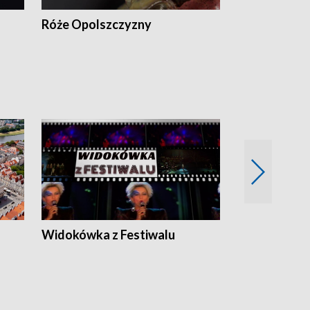
Róże Opolszczyzny
Czas report
Widokówka z Festiwalu
Strefa Kultu