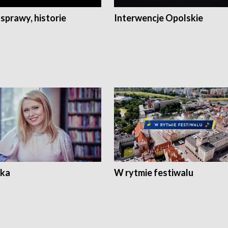
 sprawy, historie
Interwencje Opolskie
ka
W rytmie festiwalu