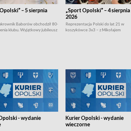
Opolski” – 5 sierpnia
„Sport Opolski” – 4 sierpnia
2026
rownik Baborów obchodził 80-
Reprezentacja Polski do lat 21 w
nienia klubu. Wyjątkowy jubileusz
koszykówce 3x3 – z Mikołajem
 na sportowo. W programie
Kowalczykiem z opolskiego AZS-u 
 turnieju eliminacyjnym
składzie - wygrała dwa z trzech tur
h Mistrzostw w siatkówce
w ramach Ligi Narodów. Rywalizacja
 amatorów w Opolu oraz o
odbyła się w węgierskim Szolnok.
lejarza Opole. Zapraszamy!
Opolski - wydanie
Kurier Opolski - wydanie
e
wieczorne