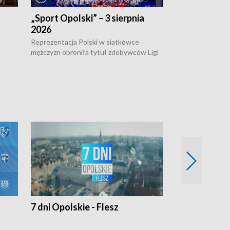
„Sport Opolski” – 3 sierpnia
„Sport Opolsk
2026
Reprezentacja P
mężczyzn w półfi
Reprezentacja Polski w siatkówce
meczu ćwierćfin
mężczyzn obroniła tytuł zdobywców Ligi
Biało-Czerwoni p
w
Narodów. W finale pokonali Amerykanów
Ningbo Ukraińcó
niejów
po tie-breaku. W meczu nie zabrakło
opolskich wątków.
7 dni Opolskie - Flesz
Opolskie o 