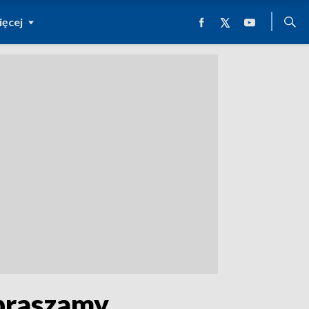
ęcej
praszamy