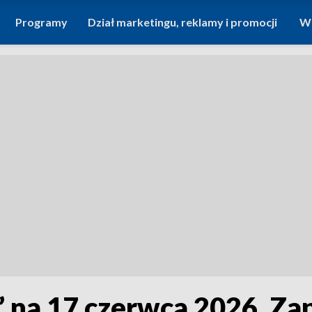
Programy
Dział marketingu, reklamy i promocji
Wi
 na 17 czerwca 2026. Za