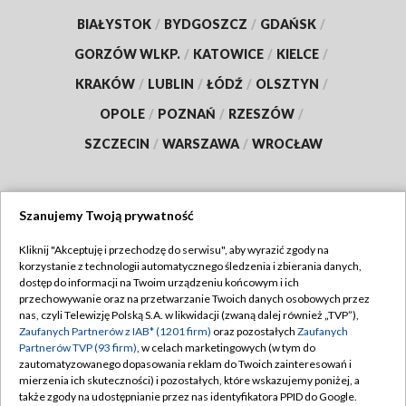
BIAŁYSTOK
/
BYDGOSZCZ
/
GDAŃSK
/
GORZÓW WLKP.
/
KATOWICE
/
KIELCE
/
KRAKÓW
/
LUBLIN
/
ŁÓDŹ
/
OLSZTYN
/
OPOLE
/
POZNAŃ
/
RZESZÓW
/
SZCZECIN
/
WARSZAWA
/
WROCŁAW
Szanujemy Twoją prywatność
Dołącz do nas:
Kliknij "Akceptuję i przechodzę do serwisu", aby wyrazić zgody na
korzystanie z technologii automatycznego śledzenia i zbierania danych,
TVP
dostęp do informacji na Twoim urządzeniu końcowym i ich
Abonament TVP
przechowywanie oraz na przetwarzanie Twoich danych osobowych przez
Regulamin TVP
nas, czyli Telewizję Polską S.A. w likwidacji (zwaną dalej również „TVP”),
Emisja w TVP
Zaufanych Partnerów z IAB* (1201 firm)
oraz pozostałych
Zaufanych
Polityka prywatności
Partnerów TVP (93 firm)
, w celach marketingowych (w tym do
Centrum informacji TVP
Moje zgody
zautomatyzowanego dopasowania reklam do Twoich zainteresowań i
mierzenia ich skuteczności) i pozostałych, które wskazujemy poniżej, a
Naziemna Telewizja Cyfrowa
Pomoc
także zgody na udostępnianie przez nas identyfikatora PPID do Google.