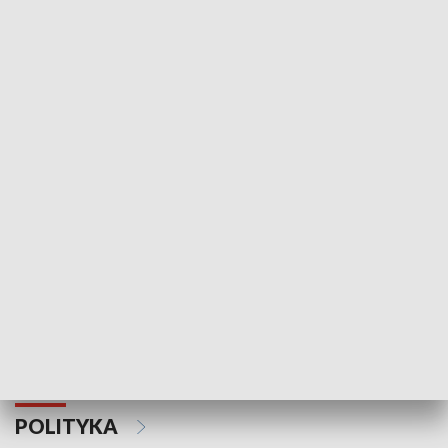
Wejściówka
Zakładka
MNIEJSZOŚCI
Schlesien Journal
POLITYKA