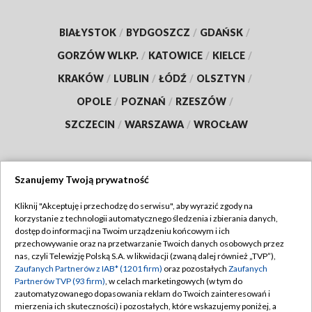
BIAŁYSTOK
/
BYDGOSZCZ
/
GDAŃSK
/
GORZÓW WLKP.
/
KATOWICE
/
KIELCE
/
KRAKÓW
/
LUBLIN
/
ŁÓDŹ
/
OLSZTYN
/
OPOLE
/
POZNAŃ
/
RZESZÓW
/
SZCZECIN
/
WARSZAWA
/
WROCŁAW
Szanujemy Twoją prywatność
Dołącz do nas:
Kliknij "Akceptuję i przechodzę do serwisu", aby wyrazić zgody na
korzystanie z technologii automatycznego śledzenia i zbierania danych,
TVP
dostęp do informacji na Twoim urządzeniu końcowym i ich
Abonament TVP
przechowywanie oraz na przetwarzanie Twoich danych osobowych przez
Regulamin TVP
nas, czyli Telewizję Polską S.A. w likwidacji (zwaną dalej również „TVP”),
Emisja w TVP
Zaufanych Partnerów z IAB* (1201 firm)
oraz pozostałych
Zaufanych
Polityka prywatności
Partnerów TVP (93 firm)
, w celach marketingowych (w tym do
Centrum informacji TVP
Moje zgody
zautomatyzowanego dopasowania reklam do Twoich zainteresowań i
mierzenia ich skuteczności) i pozostałych, które wskazujemy poniżej, a
Naziemna Telewizja Cyfrowa