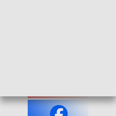
Śląski na liście UNESCO? Opolanie mają współdecydować