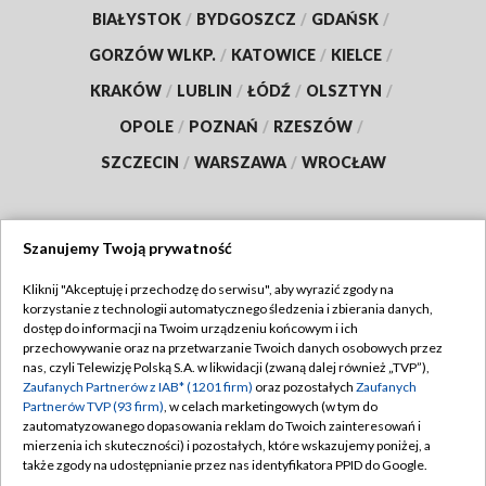
BIAŁYSTOK
/
BYDGOSZCZ
/
GDAŃSK
/
GORZÓW WLKP.
/
KATOWICE
/
KIELCE
/
KRAKÓW
/
LUBLIN
/
ŁÓDŹ
/
OLSZTYN
/
OPOLE
/
POZNAŃ
/
RZESZÓW
/
SZCZECIN
/
WARSZAWA
/
WROCŁAW
Szanujemy Twoją prywatność
Dołącz do nas:
Kliknij "Akceptuję i przechodzę do serwisu", aby wyrazić zgody na
korzystanie z technologii automatycznego śledzenia i zbierania danych,
TVP
dostęp do informacji na Twoim urządzeniu końcowym i ich
Abonament TVP
przechowywanie oraz na przetwarzanie Twoich danych osobowych przez
Regulamin TVP
nas, czyli Telewizję Polską S.A. w likwidacji (zwaną dalej również „TVP”),
Emisja w TVP
Zaufanych Partnerów z IAB* (1201 firm)
oraz pozostałych
Zaufanych
Polityka prywatności
Partnerów TVP (93 firm)
, w celach marketingowych (w tym do
Centrum informacji TVP
Moje zgody
zautomatyzowanego dopasowania reklam do Twoich zainteresowań i
mierzenia ich skuteczności) i pozostałych, które wskazujemy poniżej, a
Naziemna Telewizja Cyfrowa
Pomoc
także zgody na udostępnianie przez nas identyfikatora PPID do Google.