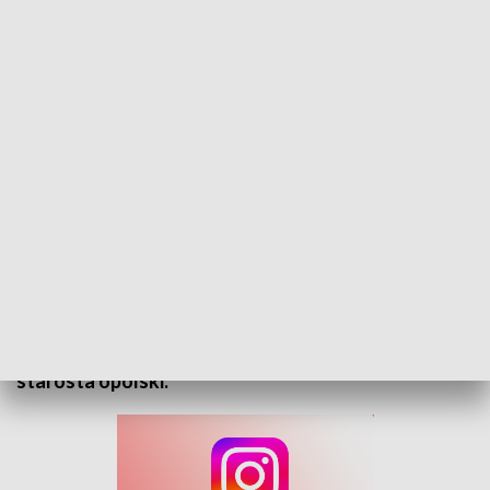
Rozmowa Kuriera - Henryk Lakwa
Dziewiąte miejsce powiatu opolskiego w
najnowszym Ogólnopolskim Rankingu Powiatów i
Miast oraz najnowsze inwestycje to tematy
programu „Rozmowa Kuriera”, w której gościem
Małgorzaty Lis-Skupińskiej był Henryk Lakwa,
starosta opolski.