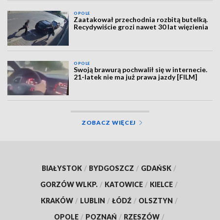
OPOLE
Zaatakował przechodnia rozbitą butelką.
Recydywiście grozi nawet 30 lat więzienia
OPOLE
Swoją brawurą pochwalił się w internecie.
21-latek nie ma już prawa jazdy [FILM]
ZOBACZ WIĘCEJ
BIAŁYSTOK
/
BYDGOSZCZ
/
GDAŃSK
/
GORZÓW WLKP.
/
KATOWICE
/
KIELCE
/
KRAKÓW
/
LUBLIN
/
ŁÓDŹ
/
OLSZTYN
/
OPOLE
/
POZNAŃ
/
RZESZÓW
/