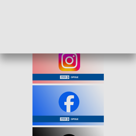
marihuana.
Obaj mężczyźni zostali zatrzymani i usłyszeli zarzuty
posiadania narkotyków. Jeden z nich nie przyznał się do winy.
Grozi im kara do 3 lat pozbawienia wolności.