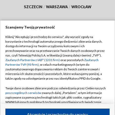
SZCZECIN
/
WARSZAWA
/
WROCŁAW
Szanujemy Twoją prywatność
Dołącz do nas:
Kliknij "Akceptuję i przechodzę do serwisu", aby wyrazić zgody na
korzystanie z technologii automatycznego śledzenia i zbierania danych,
TVP
dostęp do informacji na Twoim urządzeniu końcowym i ich
Abonament TVP
przechowywanie oraz na przetwarzanie Twoich danych osobowych przez
Regulamin TVP
nas, czyli Telewizję Polską S.A. w likwidacji (zwaną dalej również „TVP”),
Emisja w TVP
Zaufanych Partnerów z IAB* (1201 firm)
oraz pozostałych
Zaufanych
Polityka prywatności
Partnerów TVP (93 firm)
, w celach marketingowych (w tym do
Centrum informacji TVP
Moje zgody
zautomatyzowanego dopasowania reklam do Twoich zainteresowań i
mierzenia ich skuteczności) i pozostałych, które wskazujemy poniżej, a
Naziemna Telewizja Cyfrowa
Pomoc
także zgody na udostępnianie przez nas identyfikatora PPID do Google.
Sklep TVP
Biuro reklamy
Twoje dane osobowe zbierane podczas odwiedzania przez Ciebie naszych
Rada Programowa
poszczególnych serwisów
zwanych dalej „Portalem”, w tym informacje
Kontakt
zapisywane za pomocą technologii takich jak: pliki cookie, sygnalizatory
System NOS
WWW lub innych podobnych technologii umożliwiających świadczenie
dopasowanych i bezpiecznych usług, personalizację treści oraz reklam,
Informacje o nadawcy
Kanały
udostępnianie funkcji mediów społecznościowych oraz analizowanie
Akceptuję i przechodzę do serwisu