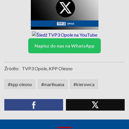
Napisz do nas na WhatsApp
Źródło:
TVP3 Opole, KPP Olesno
#kpp olesno
#marihuana
#kierowca