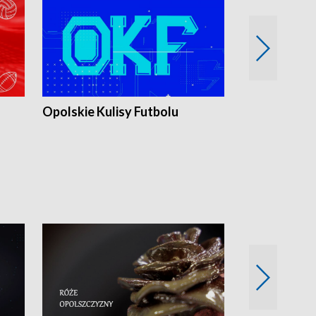
Opolskie Kulisy Futbolu
Złote chwile
sportu