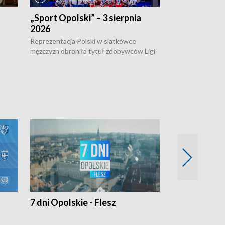
„Sport Opolski” – 3 sierpnia
„Sport Opolsk
2026
Reprezentacja P
mężczyzn w półfi
Reprezentacja Polski w siatkówce
meczu ćwierćfin
mężczyzn obroniła tytuł zdobywców Ligi
Biało-Czerwoni p
w
Narodów. W finale pokonali Amerykanów
Ningbo Ukraińcó
niejów
po tie-breaku. W meczu nie zabrakło
opolskich wątków.
7 dni Opolskie - Flesz
Opolskie o 