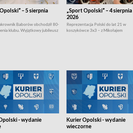
Opolski” – 5 sierpnia
„Sport Opolski” – 4 sierpnia
2026
rownik Baborów obchodził 80-
Reprezentacja Polski do lat 21 w
nienia klubu. Wyjątkowy jubileusz
koszykówce 3x3 – z Mikołajem
 na sportowo. W programie
Kowalczykiem z opolskiego AZS-u 
 turnieju eliminacyjnym
składzie - wygrała dwa z trzech tur
h Mistrzostw w siatkówce
w ramach Ligi Narodów. Rywalizacja
 amatorów w Opolu oraz o
odbyła się w węgierskim Szolnok.
lejarza Opole. Zapraszamy!
Opolski - wydanie
Kurier Opolski - wydanie
e
wieczorne