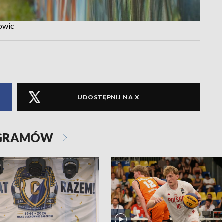
kowic
UDOSTĘPNIJ NA X
OGRAMÓW