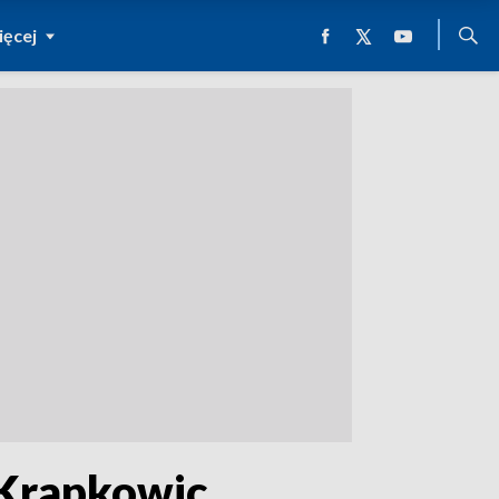
ęcej
h Krapkowic