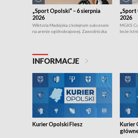
„Sport Opolski” – 6 sierpnia
„Sport 
2026
2026
Wiktoria Madejska z kolejnym sukcesem
MGKS Cuk
na arenie ogólnokrajowej. Zawodniczka
lecie ist
Klubu Kolarskiego Ziemia Brzeska
odbył się
została podwójna Mistrzynią Polski
również o
Juniorów Młodszych w kolarstwie
Otwartyc
torowym.
plażowej
INFORMACJE
meczu Ko
Kurier Opolski Flesz
Kurier 
główn