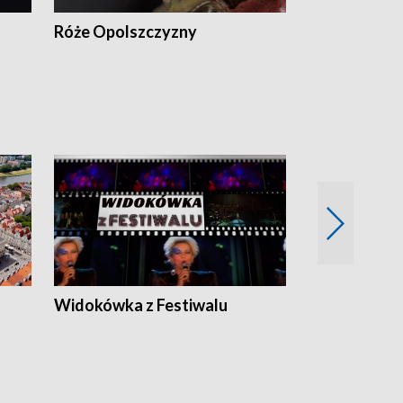
Róże Opolszczyzny
Czas report
Widokówka z Festiwalu
Strefa Kultu