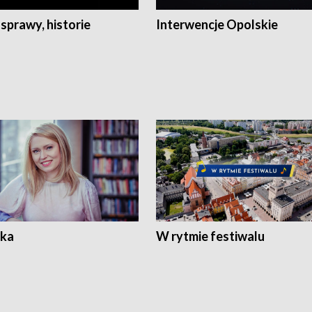
 sprawy, historie
Interwencje Opolskie
ka
W rytmie festiwalu