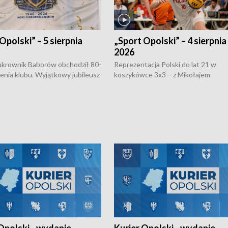
Opolski” – 5 sierpnia
„Sport Opolski” – 4 sierpnia
2026
rownik Baborów obchodził 80-
Reprezentacja Polski do lat 21 w
nienia klubu. Wyjątkowy jubileusz
koszykówce 3x3 – z Mikołajem
 na sportowo. W programie
Kowalczykiem z opolskiego AZS-u 
 turnieju eliminacyjnym
składzie - wygrała dwa z trzech tur
h Mistrzostw w siatkówce
w ramach Ligi Narodów. Rywalizacja
 amatorów w Opolu oraz o
odbyła się w węgierskim Szolnok.
lejarza Opole. Zapraszamy!