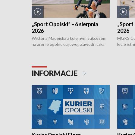
„Sport Opolski” – 6 sierpnia
„Sport 
2026
2026
Wiktoria Madejska z kolejnym sukcesem
MGKS Cuk
na arenie ogólnokrajowej. Zawodniczka
lecie ist
Klubu Kolarskiego Ziemia Brzeska
odbył się
została podwójna Mistrzynią Polski
również o
Juniorów Młodszych w kolarstwie
Otwartyc
torowym.
plażowej
INFORMACJE
meczu Ko