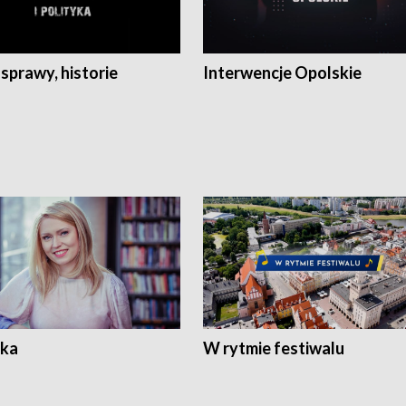
 sprawy, historie
Interwencje Opolskie
ka
W rytmie festiwalu