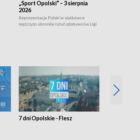
„Sport Opolski” – 3 sierpnia
„Sport Opolsk
2026
Reprezentacja P
mężczyzn w półfi
Reprezentacja Polski w siatkówce
meczu ćwierćfin
mężczyzn obroniła tytuł zdobywców Ligi
Biało-Czerwoni p
w
Narodów. W finale pokonali Amerykanów
Ningbo Ukraińcó
niejów
po tie-breaku. W meczu nie zabrakło
opolskich wątków.
7 dni Opolskie - Flesz
Opolskie o 