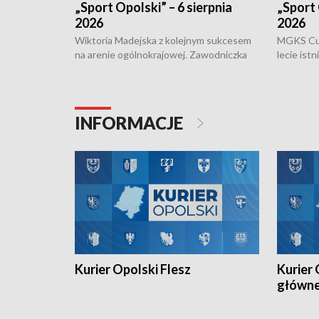
„Sport Opolski” – 6 sierpnia
„Sport 
2026
2026
Wiktoria Madejska z kolejnym sukcesem
MGKS Cuk
na arenie ogólnokrajowej. Zawodniczka
lecie ist
Klubu Kolarskiego Ziemia Brzeska
odbył się
została podwójna Mistrzynią Polski
również o
Juniorów Młodszych w kolarstwie
Otwartyc
torowym.
plażowej
INFORMACJE
meczu Ko
Kurier Opolski Flesz
Kurier 
główn