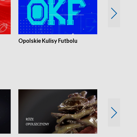
Opolskie Kulisy Futbolu
Złote chwile
sportu