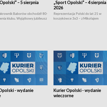
Opolski” – 5 sierpnia
„Sport Opolski” – 4 sierpnia
2026
rownik Baborów obchodził 80-
Reprezentacja Polski do lat 21 w
nienia klubu. Wyjątkowy jubileusz
koszykówce 3x3 – z Mikołajem
 na sportowo. W programie
Kowalczykiem z opolskiego AZS-u 
 turnieju eliminacyjnym
składzie - wygrała dwa z trzech tur
h Mistrzostw w siatkówce
w ramach Ligi Narodów. Rywalizacja
 amatorów w Opolu oraz o
odbyła się w węgierskim Szolnok.
lejarza Opole. Zapraszamy!
Opolski - wydanie
Kurier Opolski - wydanie
e
wieczorne