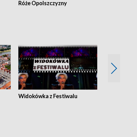
Róże Opolszczyzny
Czas report
Widokówka z Festiwalu
Strefa Kultu