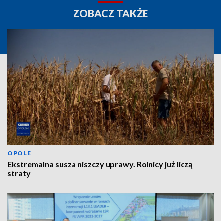
ZOBACZ TAKŻE
OPOLE
Ekstremalna susza niszczy uprawy. Rolnicy już liczą
straty