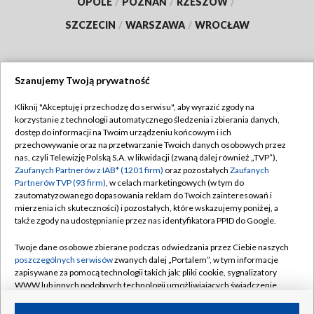
OPOLE
/
POZNAŃ
/
RZESZÓW
/
SZCZECIN
/
WARSZAWA
/
WROCŁAW
Szanujemy Twoją prywatność
Dołącz do nas:
Kliknij "Akceptuję i przechodzę do serwisu", aby wyrazić zgody na
korzystanie z technologii automatycznego śledzenia i zbierania danych,
TVP
dostęp do informacji na Twoim urządzeniu końcowym i ich
Abonament TVP
przechowywanie oraz na przetwarzanie Twoich danych osobowych przez
Regulamin TVP
nas, czyli Telewizję Polską S.A. w likwidacji (zwaną dalej również „TVP”),
Emisja w TVP
Zaufanych Partnerów z IAB* (1201 firm)
oraz pozostałych
Zaufanych
Polityka prywatności
Partnerów TVP (93 firm)
, w celach marketingowych (w tym do
Centrum informacji TVP
Moje zgody
zautomatyzowanego dopasowania reklam do Twoich zainteresowań i
mierzenia ich skuteczności) i pozostałych, które wskazujemy poniżej, a
Naziemna Telewizja Cyfrowa
Pomoc
także zgody na udostępnianie przez nas identyfikatora PPID do Google.
Sklep TVP
Biuro reklamy
Twoje dane osobowe zbierane podczas odwiedzania przez Ciebie naszych
Rada Programowa
poszczególnych serwisów
zwanych dalej „Portalem”, w tym informacje
Kontakt
zapisywane za pomocą technologii takich jak: pliki cookie, sygnalizatory
System NOS
WWW lub innych podobnych technologii umożliwiających świadczenie
dopasowanych i bezpiecznych usług, personalizację treści oraz reklam,
Informacje o nadawcy
Kanały
udostępnianie funkcji mediów społecznościowych oraz analizowanie