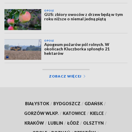
OPOLE
GUS: zbiory owoców z drzew będą w tym
roku niższe o niemal jedną piątą
OPOLE
Apogeum pożarów pól rolnych. W
okolicach Kluczborka spłonęło 21
hektarów
ZOBACZ WIĘCEJ
BIAŁYSTOK
/
BYDGOSZCZ
/
GDAŃSK
/
GORZÓW WLKP.
/
KATOWICE
/
KIELCE
/
KRAKÓW
/
LUBLIN
/
ŁÓDŹ
/
OLSZTYN
/