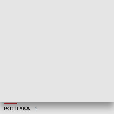
Wejściówka
Zakładka
MNIEJSZOŚCI
Schlesien Journal
POLITYKA