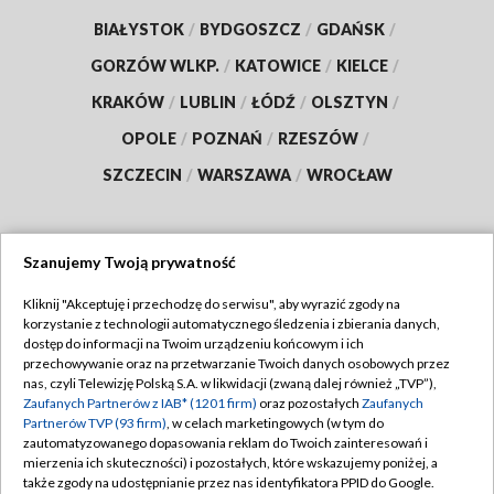
BIAŁYSTOK
/
BYDGOSZCZ
/
GDAŃSK
/
GORZÓW WLKP.
/
KATOWICE
/
KIELCE
/
KRAKÓW
/
LUBLIN
/
ŁÓDŹ
/
OLSZTYN
/
OPOLE
/
POZNAŃ
/
RZESZÓW
/
SZCZECIN
/
WARSZAWA
/
WROCŁAW
Szanujemy Twoją prywatność
Dołącz do nas:
Kliknij "Akceptuję i przechodzę do serwisu", aby wyrazić zgody na
korzystanie z technologii automatycznego śledzenia i zbierania danych,
TVP
dostęp do informacji na Twoim urządzeniu końcowym i ich
Abonament TVP
przechowywanie oraz na przetwarzanie Twoich danych osobowych przez
Regulamin TVP
nas, czyli Telewizję Polską S.A. w likwidacji (zwaną dalej również „TVP”),
Emisja w TVP
Zaufanych Partnerów z IAB* (1201 firm)
oraz pozostałych
Zaufanych
Polityka prywatności
Partnerów TVP (93 firm)
, w celach marketingowych (w tym do
Centrum informacji TVP
Moje zgody
zautomatyzowanego dopasowania reklam do Twoich zainteresowań i
mierzenia ich skuteczności) i pozostałych, które wskazujemy poniżej, a
Naziemna Telewizja Cyfrowa
Pomoc
także zgody na udostępnianie przez nas identyfikatora PPID do Google.