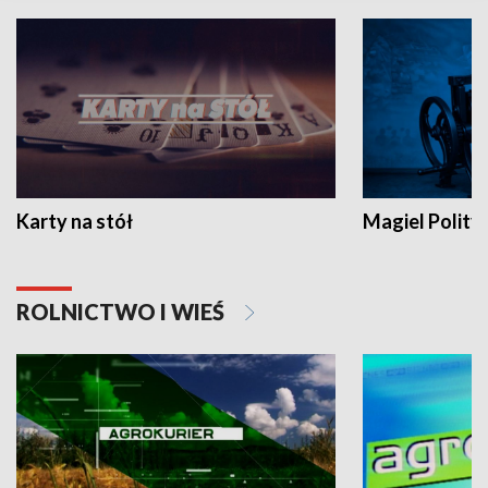
Karty na stół
Magiel Polity
ROLNICTWO I WIEŚ