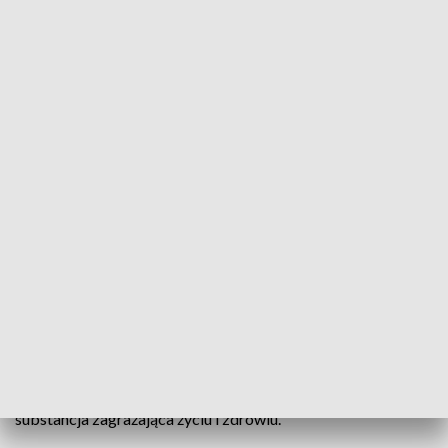
„Skazani na życie bez wody”. Burzliwe spotkanie i poważne zarzuty
mieszkańców Komorzna
Emocje mieszkańców Komorzna, którzy od niemal dwóch
miesięcy funkcjonują bez wody w kranach. Na spotkaniu z
władzami gminy padły zarzuty opieszałości. A także wiele
pytań, wśród nich najważniejsze: dlaczego zawodził i nadal
zawodzi system informowania, gdy w sieci pojawiła się
substancja zagrażająca życiu i zdrowiu.