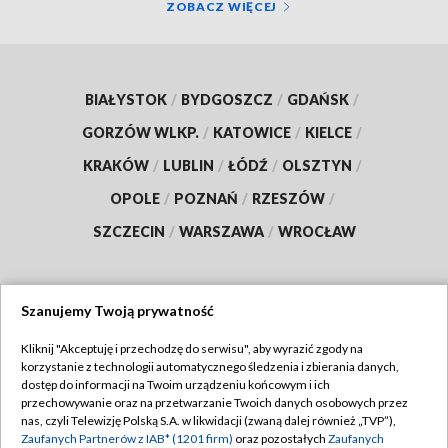
ZOBACZ WIĘCEJ
BIAŁYSTOK
/
BYDGOSZCZ
/
GDAŃSK
/
GORZÓW WLKP.
/
KATOWICE
/
KIELCE
/
KRAKÓW
/
LUBLIN
/
ŁÓDŹ
/
OLSZTYN
/
OPOLE
/
POZNAŃ
/
RZESZÓW
/
SZCZECIN
/
WARSZAWA
/
WROCŁAW
Szanujemy Twoją prywatność
Dołącz do nas:
Kliknij "Akceptuję i przechodzę do serwisu", aby wyrazić zgody na
korzystanie z technologii automatycznego śledzenia i zbierania danych,
TVP
dostęp do informacji na Twoim urządzeniu końcowym i ich
Abonament TVP
przechowywanie oraz na przetwarzanie Twoich danych osobowych przez
Regulamin TVP
nas, czyli Telewizję Polską S.A. w likwidacji (zwaną dalej również „TVP”),
Emisja w TVP
Zaufanych Partnerów z IAB* (1201 firm)
oraz pozostałych
Zaufanych
Polityka prywatności