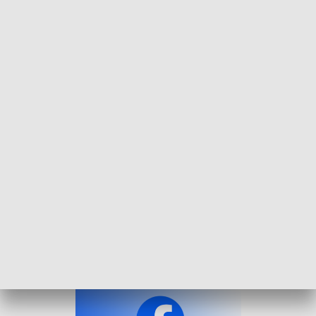
Było odlotowo! 18. edycja Rowerowego Rajdu Przedszkolaka była nie z tej
ziemi