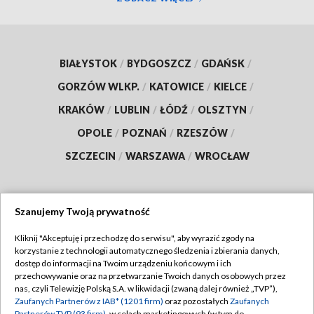
BIAŁYSTOK
/
BYDGOSZCZ
/
GDAŃSK
/
GORZÓW WLKP.
/
KATOWICE
/
KIELCE
/
KRAKÓW
/
LUBLIN
/
ŁÓDŹ
/
OLSZTYN
/
OPOLE
/
POZNAŃ
/
RZESZÓW
/
SZCZECIN
/
WARSZAWA
/
WROCŁAW
Szanujemy Twoją prywatność
Dołącz do nas:
Kliknij "Akceptuję i przechodzę do serwisu", aby wyrazić zgody na
korzystanie z technologii automatycznego śledzenia i zbierania danych,
TVP
dostęp do informacji na Twoim urządzeniu końcowym i ich
Abonament TVP
przechowywanie oraz na przetwarzanie Twoich danych osobowych przez
Regulamin TVP
nas, czyli Telewizję Polską S.A. w likwidacji (zwaną dalej również „TVP”),
Emisja w TVP
Zaufanych Partnerów z IAB* (1201 firm)
oraz pozostałych
Zaufanych
Polityka prywatności
Partnerów TVP (93 firm)
, w celach marketingowych (w tym do