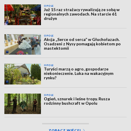
OPOLE
Już 15 raz strażacy rywalizują ze sobą w
regionalnych zawodach. Na starcie 61
drużyn
OPOLE
Akcja „Serce od serca” w Głuchołazach.
Osadzeni z Nysy pomagają kobietom po
mastektomii
OPOLE
Turyści marzą o agro, gospodarze
niekonieczenie. Luka na wakacyjnym
rynku?
OPOLE
Ogień, sznurek i leśne tropy. Rusza
rodzinny bushcraft w Opolu
ZOBACZ WIĘCEJ