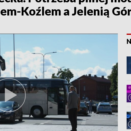
em-Koźlem a Jelenią Gó
N