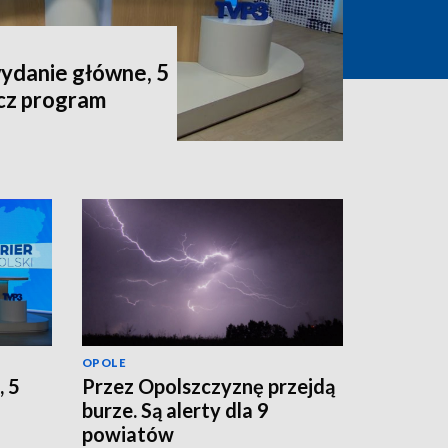
wydanie główne, 5
acz program
OPOLE
, 5
Przez Opolszczyznę przejdą
burze. Są alerty dla 9
powiatów