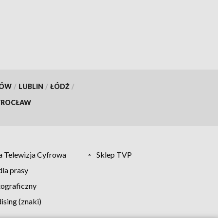
KÓW
/
LUBLIN
/
ŁÓDŹ
/
ROCŁAW
 Telewizja Cyfrowa
Sklep TVP
la prasy
tograficzny
sing (znaki)