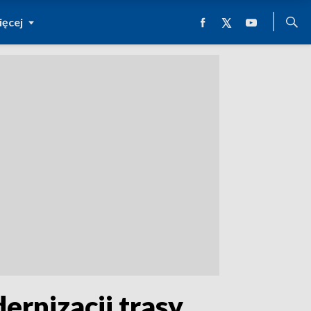
ęcej
ernizacji trasy