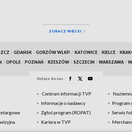
ZOBACZ WIĘCEJ
SZCZ
/
GDAŃSK
/
GORZÓW WLKP.
/
KATOWICE
/
KIELCE
/
KRA
N
/
OPOLE
/
POZNAŃ
/
RZESZÓW
/
SZCZECIN
/
WARSZAWA
/
W
Dołącz do nas:
Centrum informacji TVP
Naziemna
Informacje o nadawcy
Program d
zetargowe
Zgłoś program (ROPAT)
Serwis fo
wizyjna
Kariera w TVP
Merchandi