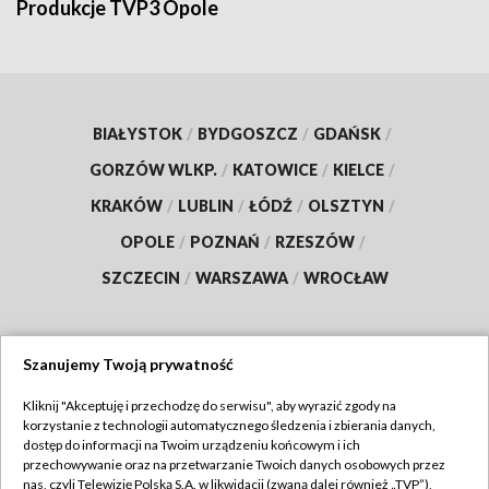
Produkcje TVP3 Opole
BIAŁYSTOK
/
BYDGOSZCZ
/
GDAŃSK
/
GORZÓW WLKP.
/
KATOWICE
/
KIELCE
/
KRAKÓW
/
LUBLIN
/
ŁÓDŹ
/
OLSZTYN
/
OPOLE
/
POZNAŃ
/
RZESZÓW
/
SZCZECIN
/
WARSZAWA
/
WROCŁAW
Szanujemy Twoją prywatność
Dołącz do nas:
Kliknij "Akceptuję i przechodzę do serwisu", aby wyrazić zgody na
korzystanie z technologii automatycznego śledzenia i zbierania danych,
TVP
dostęp do informacji na Twoim urządzeniu końcowym i ich
Abonament TVP
przechowywanie oraz na przetwarzanie Twoich danych osobowych przez
Regulamin TVP
nas, czyli Telewizję Polską S.A. w likwidacji (zwaną dalej również „TVP”),