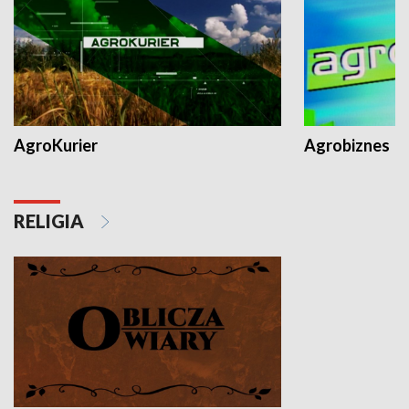
AgroKurier
Agrobiznes
RELIGIA