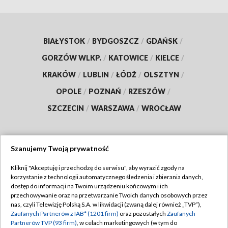
BIAŁYSTOK
/
BYDGOSZCZ
/
GDAŃSK
/
GORZÓW WLKP.
/
KATOWICE
/
KIELCE
/
KRAKÓW
/
LUBLIN
/
ŁÓDŹ
/
OLSZTYN
/
OPOLE
/
POZNAŃ
/
RZESZÓW
/
SZCZECIN
/
WARSZAWA
/
WROCŁAW
Szanujemy Twoją prywatność
Dołącz do nas:
Kliknij "Akceptuję i przechodzę do serwisu", aby wyrazić zgody na
korzystanie z technologii automatycznego śledzenia i zbierania danych,
TVP
dostęp do informacji na Twoim urządzeniu końcowym i ich
Abonament TVP
przechowywanie oraz na przetwarzanie Twoich danych osobowych przez
Regulamin TVP
nas, czyli Telewizję Polską S.A. w likwidacji (zwaną dalej również „TVP”),
Emisja w TVP
Zaufanych Partnerów z IAB* (1201 firm)
oraz pozostałych
Zaufanych
Polityka prywatności
Partnerów TVP (93 firm)
, w celach marketingowych (w tym do