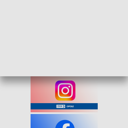
obywatelskiej młodzieży, założeniom Krajowej Strategii
Młodzieżowej oraz prezentacji dobrych praktyk
realizowanych przez samorządy na rzecz młodych
mieszkańców.
Wnioski i rekomendacje wypracowane podczas konsultacji
zostaną wykorzystane do dalszych działań na rzecz
młodzieży. Zostanie on również użyty jako wkład
merytoryczny w pracy nad Strategią Regionalną
Województwa Opolskiego.