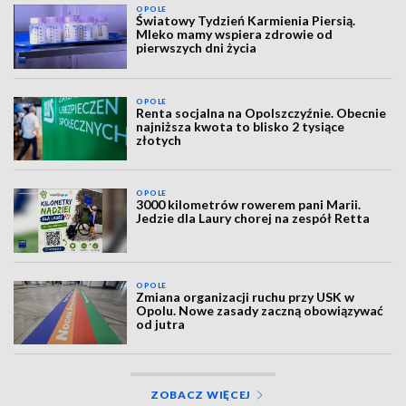
OPOLE
Światowy Tydzień Karmienia Piersią.
Mleko mamy wspiera zdrowie od
pierwszych dni życia
OPOLE
Renta socjalna na Opolszczyźnie. Obecnie
najniższa kwota to blisko 2 tysiące
złotych
OPOLE
3000 kilometrów rowerem pani Marii.
Jedzie dla Laury chorej na zespół Retta
OPOLE
Zmiana organizacji ruchu przy USK w
Opolu. Nowe zasady zaczną obowiązywać
od jutra
ZOBACZ WIĘCEJ