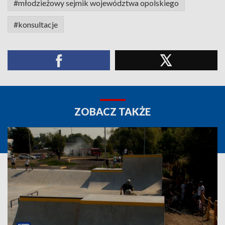
#młodzieżowy sejmik województwa opolskiego
#konsultacje
ZOBACZ TAKŻE