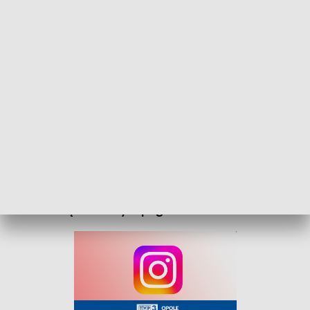
„Prognoza pogody” na 12 czerwca 2026. Zapraszamy
Zapraszamy do zapoznania się z prognozą pogody
na 12 czerwca 2026 roku. Sprawdź, jak będą
wyglądać warunki atmosferyczne i przygotuj się na
nadchodzące zmiany w pogodzie!