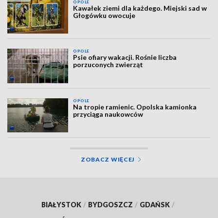
OPOLE
Kawałek ziemi dla każdego. Miejski sad w
Głogówku owocuje
OPOLE
Psie ofiary wakacji. Rośnie liczba
porzuconych zwierząt
OPOLE
Na tropie ramienic. Opolska kamionka
przyciąga naukowców
ZOBACZ WIĘCEJ
BIAŁYSTOK
/
BYDGOSZCZ
/
GDAŃSK
/