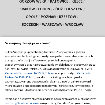
GORZÓW WLKP.
/
KATOWICE
/
KIELCE
/
KRAKÓW
/
LUBLIN
/
ŁÓDŹ
/
OLSZTYN
/
OPOLE
/
POZNAŃ
/
RZESZÓW
/
SZCZECIN
/
WARSZAWA
/
WROCŁAW
Szanujemy Twoją prywatność
Dołącz do nas:
Kliknij "Akceptuję i przechodzę do serwisu", aby wyrazić zgody na
korzystanie z technologii automatycznego śledzenia i zbierania danych,
TVP
dostęp do informacji na Twoim urządzeniu końcowym i ich
Abonament TVP
przechowywanie oraz na przetwarzanie Twoich danych osobowych przez
Regulamin TVP
nas, czyli Telewizję Polską S.A. w likwidacji (zwaną dalej również „TVP”),
Emisja w TVP
Zaufanych Partnerów z IAB* (1201 firm)
oraz pozostałych
Zaufanych
Polityka prywatności
Partnerów TVP (93 firm)
, w celach marketingowych (w tym do
Centrum informacji TVP
Moje zgody
zautomatyzowanego dopasowania reklam do Twoich zainteresowań i
mierzenia ich skuteczności) i pozostałych, które wskazujemy poniżej, a
Naziemna Telewizja Cyfrowa
Pomoc
także zgody na udostępnianie przez nas identyfikatora PPID do Google.
Sklep TVP
Biuro reklamy
Twoje dane osobowe zbierane podczas odwiedzania przez Ciebie naszych
Rada Programowa
poszczególnych serwisów
zwanych dalej „Portalem”, w tym informacje
Kontakt