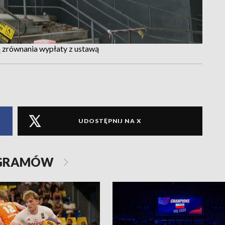
ą zrównania wypłaty z ustawą
UDOSTĘPNIJ NA X
OGRAMÓW