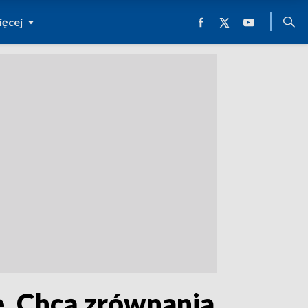
ęcej
e. Chcą zrównania