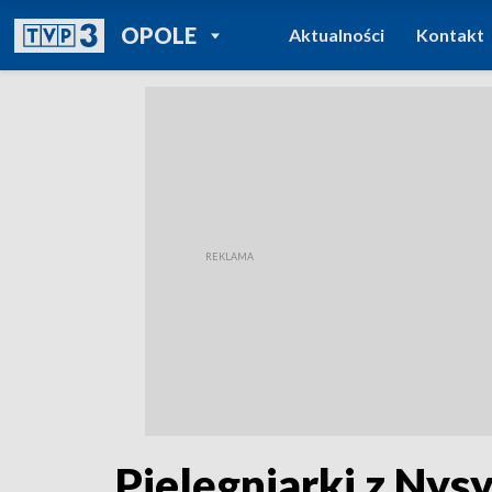
POWRÓT DO
OPOLE
Aktualności
Kontakt
TVP REGIONY
Pielęgniarki z Nys