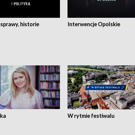
 sprawy, historie
Interwencje Opolskie
ka
W rytmie festiwalu