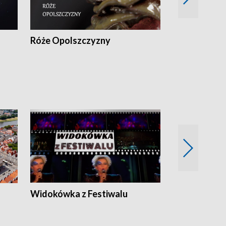
Róże Opolszczyzny
Czas report
Widokówka z Festiwalu
Strefa Kultu