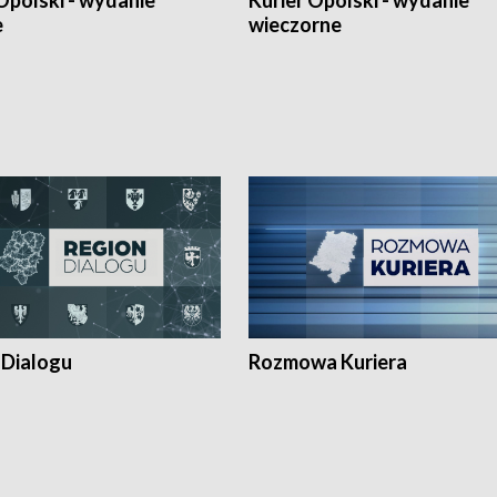
Opolski - wydanie
Kurier Opolski - wydanie
e
wieczorne
 Dialogu
Rozmowa Kuriera