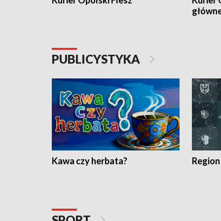
Kurier Opolski Flesz
Kurier 
główn
PUBLICYSTYKA
Kawa czy herbata?
Region
SPORT