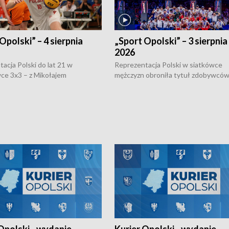
Opolski” – 4 sierpnia
„Sport Opolski” – 3 sierpnia
2026
acja Polski do lat 21 w
Reprezentacja Polski w siatkówce
ce 3x3 – z Mikołajem
mężczyzn obroniła tytuł zdobywców 
kiem z opolskiego AZS-u w
Narodów. W finale pokonali Amery
- wygrała dwa z trzech turniejów
po tie-breaku. W meczu nie zabrakł
Ligi Narodów. Rywalizacja
opolskich wątków.
ę w węgierskim Szolnok.