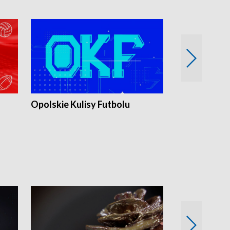
Opolskie Kulisy Futbolu
Złote chwile
sportu