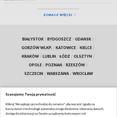
ZOBACZ WIĘCEJ
BIAŁYSTOK
/
BYDGOSZCZ
/
GDAŃSK
/
GORZÓW WLKP.
/
KATOWICE
/
KIELCE
/
KRAKÓW
/
LUBLIN
/
ŁÓDŹ
/
OLSZTYN
/
OPOLE
/
POZNAŃ
/
RZESZÓW
/
SZCZECIN
/
WARSZAWA
/
WROCŁAW
Szanujemy Twoją prywatność
Dołącz do nas:
Kliknij "Akceptuję i przechodzę do serwisu", aby wyrazić zgody na
korzystanie z technologii automatycznego śledzenia i zbierania danych,
TVP
dostęp do informacji na Twoim urządzeniu końcowym i ich