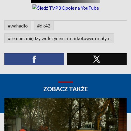
#wahadło
#dk42
#remont między wołczynem a markotowem małym
ZOBACZ TAKŻE