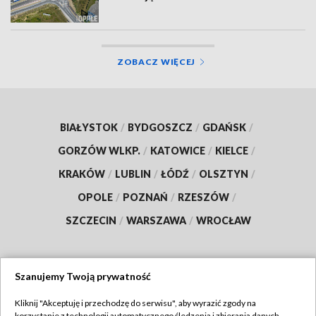
ZOBACZ WIĘCEJ
BIAŁYSTOK
/
BYDGOSZCZ
/
GDAŃSK
/
GORZÓW WLKP.
/
KATOWICE
/
KIELCE
/
KRAKÓW
/
LUBLIN
/
ŁÓDŹ
/
OLSZTYN
/
OPOLE
/
POZNAŃ
/
RZESZÓW
/
SZCZECIN
/
WARSZAWA
/
WROCŁAW
Szanujemy Twoją prywatność
Dołącz do nas:
Kliknij "Akceptuję i przechodzę do serwisu", aby wyrazić zgody na
korzystanie z technologii automatycznego śledzenia i zbierania danych,