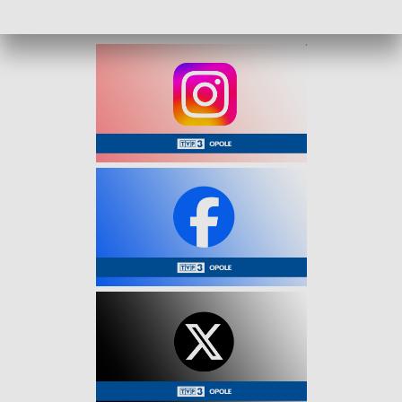
przywracany ruch dwukierunkowy.