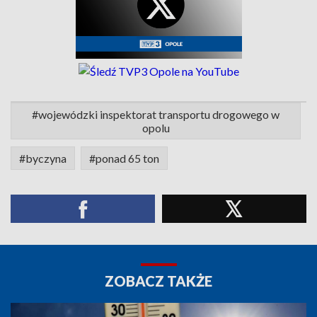
#wojewódzki inspektorat transportu drogowego w
opolu
#byczyna
#ponad 65 ton
ZOBACZ TAKŻE