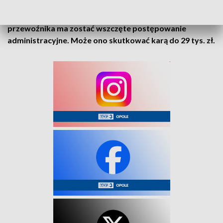
Kierujący został ukarany mandatem, a wobec
przewoźnika ma zostać wszczęte postępowanie
administracyjne. Może ono skutkować karą do 29 tys. zł.