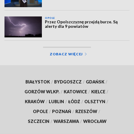
OPOLE
Przez Opolszczyznę przejdą burze. Są
alerty dla 9 powiatów
ZOBACZ WIĘCEJ
BIAŁYSTOK
/
BYDGOSZCZ
/
GDAŃSK
/
GORZÓW WLKP.
/
KATOWICE
/
KIELCE
/
KRAKÓW
/
LUBLIN
/
ŁÓDŹ
/
OLSZTYN
/
OPOLE
/
POZNAŃ
/
RZESZÓW
/
SZCZECIN
/
WARSZAWA
/
WROCŁAW