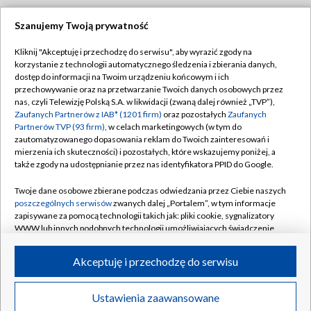
Szanujemy Twoją prywatność
Dołącz do nas:
Kliknij "Akceptuję i przechodzę do serwisu", aby wyrazić zgody na
korzystanie z technologii automatycznego śledzenia i zbierania danych,
TVP
dostęp do informacji na Twoim urządzeniu końcowym i ich
Abonament TVP
przechowywanie oraz na przetwarzanie Twoich danych osobowych przez
Regulamin TVP
nas, czyli Telewizję Polską S.A. w likwidacji (zwaną dalej również „TVP”),
Emisja w TVP
Zaufanych Partnerów z IAB* (1201 firm)
oraz pozostałych
Zaufanych
Polityka prywatności
Partnerów TVP (93 firm)
, w celach marketingowych (w tym do
Centrum informacji TVP
Moje zgody
zautomatyzowanego dopasowania reklam do Twoich zainteresowań i
mierzenia ich skuteczności) i pozostałych, które wskazujemy poniżej, a
Naziemna Telewizja Cyfrowa
Pomoc
także zgody na udostępnianie przez nas identyfikatora PPID do Google.
Sklep TVP
Biuro reklamy
Twoje dane osobowe zbierane podczas odwiedzania przez Ciebie naszych
Rada Programowa
poszczególnych serwisów
zwanych dalej „Portalem”, w tym informacje
Kontakt
zapisywane za pomocą technologii takich jak: pliki cookie, sygnalizatory
System NOS
WWW lub innych podobnych technologii umożliwiających świadczenie
dopasowanych i bezpiecznych usług, personalizację treści oraz reklam,
Informacje o nadawcy
Kanały
udostępnianie funkcji mediów społecznościowych oraz analizowanie
Akceptuję i przechodzę do serwisu
ruchu w Internecie.
Program dla prasy
©2026 Telewizja Polska S.A. w likwidacji
Biuro Reklamy
Twoje dane osobowe zbierane podczas odwiedzania przez Ciebie
Ustawienia zaawansowane
poszczególnych serwisów
na Portalu, takie jak adresy IP, identyfikatory