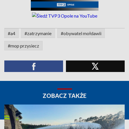
#a4
#zatrzymanie
#obywatel mołdawii
#mop przysiecz
ZOBACZ TAKŻE