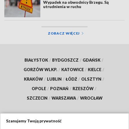
Wypadek na obwodnicy Brzegu. Są
utrudnienia w ruchu
ZOBACZ WIĘCEJ
BIAŁYSTOK
/
BYDGOSZCZ
/
GDAŃSK
/
GORZÓW WLKP.
/
KATOWICE
/
KIELCE
/
KRAKÓW
/
LUBLIN
/
ŁÓDŹ
/
OLSZTYN
/
OPOLE
/
POZNAŃ
/
RZESZÓW
/
SZCZECIN
/
WARSZAWA
/
WROCŁAW
Szanujemy Twoją prywatność
Dołącz do nas: