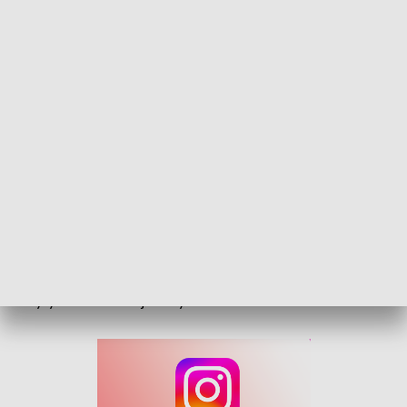
Dzień otwarty w 10. Opolskiej Brygadzie Logistycznej
A właściwie dwa dni, bo jednostkę przy ulicy Domańskiego w
Opolu będzie można odwiedzić jeszcze jutro. Jakie atrakcje
czekają na zwiedzających i jak należy się przygotować do
wizyty na terenie wojskowym?