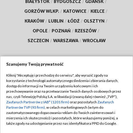
BIAŁYSTOK
/
BYDGOSZCZ
/
GDAŃSK
/
GORZÓW WLKP.
/
KATOWICE
/
KIELCE
/
KRAKÓW
/
LUBLIN
/
ŁÓDŹ
/
OLSZTYN
/
OPOLE
/
POZNAŃ
/
RZESZÓW
/
SZCZECIN
/
WARSZAWA
/
WROCŁAW
Szanujemy Twoją prywatność
Dołącz do nas:
Kliknij "Akceptuję i przechodzę do serwisu", aby wyrazić zgody na
korzystanie z technologii automatycznego śledzenia i zbierania danych,
TVP
dostęp do informacji na Twoim urządzeniu końcowym i ich
Abonament TVP
przechowywanie oraz na przetwarzanie Twoich danych osobowych przez
Regulamin TVP
nas, czyli Telewizję Polską S.A. w likwidacji (zwaną dalej również „TVP”),
Emisja w TVP
Zaufanych Partnerów z IAB* (1201 firm)
oraz pozostałych
Zaufanych
Polityka prywatności
Partnerów TVP (93 firm)
, w celach marketingowych (w tym do
Centrum informacji TVP
Moje zgody
zautomatyzowanego dopasowania reklam do Twoich zainteresowań i
mierzenia ich skuteczności) i pozostałych, które wskazujemy poniżej, a
Naziemna Telewizja Cyfrowa
Pomoc
także zgody na udostępnianie przez nas identyfikatora PPID do Google.
Sklep TVP
Biuro reklamy