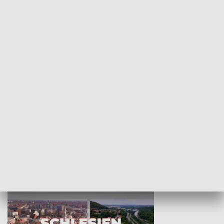
KULTURA I SZTUKA
Wejściówka
Zakładka
MNIEJSZOŚCI