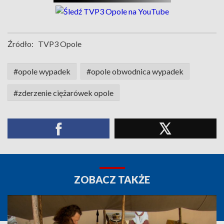
Źródło:
TVP3 Opole
#opole wypadek
#opole obwodnica wypadek
#zderzenie ciężarówek opole
ZOBACZ TAKŻE