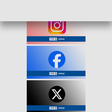
W związku ze zdarzeniem, na miejscu są utrudnienia w ruchu.