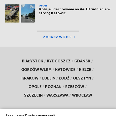
OPOLE
Kolizja i dachowanie na A4. Utrudnienia w
stronę Katowic
ZOBACZ WIĘCEJ
BIAŁYSTOK
/
BYDGOSZCZ
/
GDAŃSK
/
GORZÓW WLKP.
/
KATOWICE
/
KIELCE
/
KRAKÓW
/
LUBLIN
/
ŁÓDŹ
/
OLSZTYN
/
OPOLE
/
POZNAŃ
/
RZESZÓW
/
SZCZECIN
/
WARSZAWA
/
WROCŁAW
Szanujemy Twoją prywatność