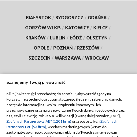
BIAŁYSTOK
/
BYDGOSZCZ
/
GDAŃSK
/
GORZÓW WLKP.
/
KATOWICE
/
KIELCE
/
KRAKÓW
/
LUBLIN
/
ŁÓDŹ
/
OLSZTYN
/
OPOLE
/
POZNAŃ
/
RZESZÓW
/
SZCZECIN
/
WARSZAWA
/
WROCŁAW
Szanujemy Twoją prywatność
Dołącz do nas:
Kliknij "Akceptuję i przechodzę do serwisu", aby wyrazić zgody na
korzystanie z technologii automatycznego śledzenia i zbierania danych,
TVP
dostęp do informacji na Twoim urządzeniu końcowym i ich
Abonament TVP
przechowywanie oraz na przetwarzanie Twoich danych osobowych przez
Regulamin TVP
nas, czyli Telewizję Polską S.A. w likwidacji (zwaną dalej również „TVP”),
Emisja w TVP
Zaufanych Partnerów z IAB* (1201 firm)
oraz pozostałych
Zaufanych
Polityka prywatności
Partnerów TVP (93 firm)
, w celach marketingowych (w tym do
Centrum informacji TVP
Moje zgody
zautomatyzowanego dopasowania reklam do Twoich zainteresowań i