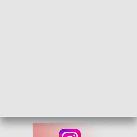
Rozmowa Kuriera - asp. Przemysław Kędzior
Za nami długi festiwalowy weekend - muzyczny, ale
czy bezpieczny? Problemy z osobami w kryzysie
bezdomności, podsumowanie akcji "Przedszkolak
ratuje" oraz przygotowania do zbliżających się
wakacji. Gościem Rozmowy Kuriera był asp.
Przemysław Kędzior - oficer prasowy Komendy
Miejskiej Policji w Opolu.