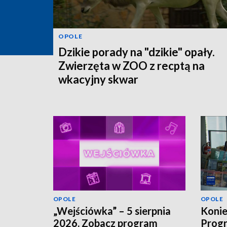
OPOLE
Dzikie porady na "dzikie" opały.
Zwierzęta w ZOO z recptą na
wkacyjny skwar
OPOLE
OPOLE
„Wejściówka” – 5 sierpnia
Koni
2026. Zobacz program
Progr