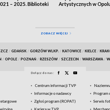
2021 – 2025. Biblioteki
Artystycznych w Opol
ją innych źródeł
sowania
ZOBACZ WIĘCEJ
SZCZ
/
GDAŃSK
/
GORZÓW WLKP.
/
KATOWICE
/
KIELCE
/
KRA
N
/
OPOLE
/
POZNAŃ
/
RZESZÓW
/
SZCZECIN
/
WARSZAWA
/
W
Dołącz do nas:
Centrum informacji TVP
Naziemna
Informacje o nadawcy
Program d
zetargowe
Zgłoś program (ROPAT)
Serwis fo
wizyjna
Kariera w TVP
Merchandi