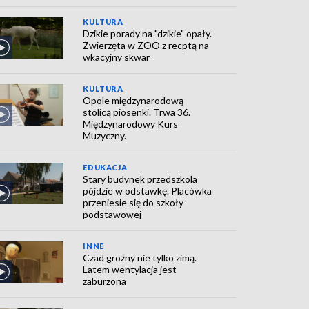
KULTURA
Dzikie porady na "dzikie" opały.
Zwierzęta w ZOO z recptą na
wkacyjny skwar
KULTURA
Opole międzynarodową
stolicą piosenki. Trwa 36.
Międzynarodowy Kurs
Muzyczny.
EDUKACJA
Stary budynek przedszkola
pójdzie w odstawkę. Placówka
przeniesie się do szkoły
podstawowej
INNE
Czad groźny nie tylko zimą.
Latem wentylacja jest
zaburzona