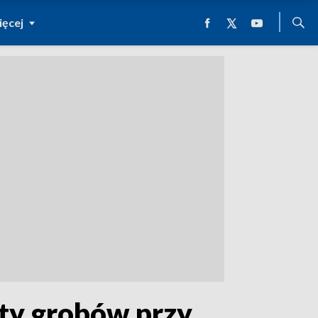
ęcej
ety grobów przy