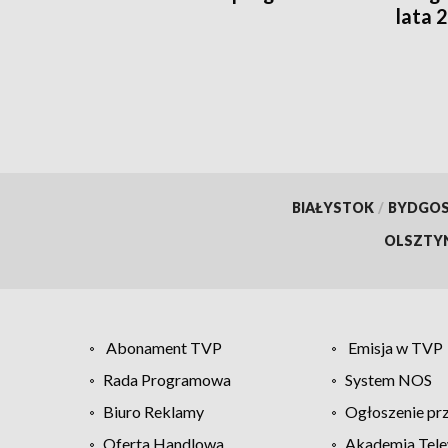
lata 
szuka
finan
BIAŁYSTOK
/
BYDGO
OLSZTY
Abonament TVP
Emisja w TVP
Rada Programowa
System NOS
Biuro Reklamy
Ogłoszenie pr
Oferta Handlowa
Akademia Tele