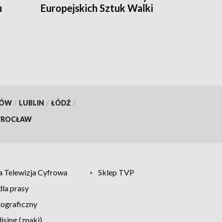
u
Europejskich Sztuk Walki
KÓW
/
LUBLIN
/
ŁÓDŹ
/
ROCŁAW
 Telewizja Cyfrowa
Sklep TVP
la prasy
tograficzny
sing (znaki)