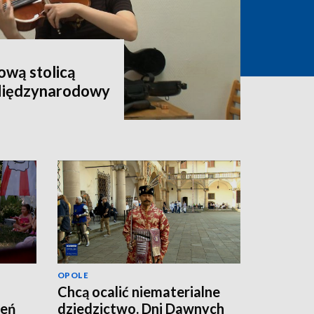
wą stolicą
 Międzynarodowy
OPOLE
Chcą ocalić niematerialne
zeń
dziedzictwo. Dni Dawnych