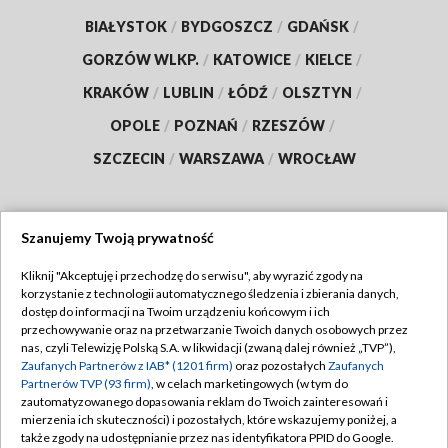
BIAŁYSTOK
/
BYDGOSZCZ
/
GDAŃSK
/
GORZÓW WLKP.
/
KATOWICE
/
KIELCE
/
KRAKÓW
/
LUBLIN
/
ŁÓDŹ
/
OLSZTYN
/
OPOLE
/
POZNAŃ
/
RZESZÓW
/
SZCZECIN
/
WARSZAWA
/
WROCŁAW
Szanujemy Twoją prywatność
Dołącz do nas:
Kliknij "Akceptuję i przechodzę do serwisu", aby wyrazić zgody na
korzystanie z technologii automatycznego śledzenia i zbierania danych,
TVP
dostęp do informacji na Twoim urządzeniu końcowym i ich
Abonament TVP
przechowywanie oraz na przetwarzanie Twoich danych osobowych przez
Regulamin TVP
nas, czyli Telewizję Polską S.A. w likwidacji (zwaną dalej również „TVP”),
Emisja w TVP
Zaufanych Partnerów z IAB* (1201 firm)
oraz pozostałych
Zaufanych
Polityka prywatności
Partnerów TVP (93 firm)
, w celach marketingowych (w tym do
Centrum informacji TVP
Moje zgody
zautomatyzowanego dopasowania reklam do Twoich zainteresowań i
mierzenia ich skuteczności) i pozostałych, które wskazujemy poniżej, a
Naziemna Telewizja Cyfrowa
Pomoc
także zgody na udostępnianie przez nas identyfikatora PPID do Google.