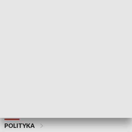
Wejściówka
Zakładka
MNIEJSZOŚCI
Schlesien Journal
POLITYKA