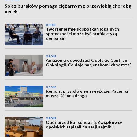
Sok z buraków pomaga ciężarnym z przewlekłą chorobą
nerek
OPOLE
Tworzenie miejsc spotkań lokalnych
społeczności może być profilaktyką
demencji
OPOLE
Amazonki odwiedzają Opolskie Centrum
Onkologii. Co daje pacjentkom ich wizyta?
OPOLE
Remont przy głównym wjeździe. Pacjenci
muszą iść inną drogą
OPOLE
Opór przed konsolidacją. Związkowcy
opolskich szpitali na sesji sejmiku