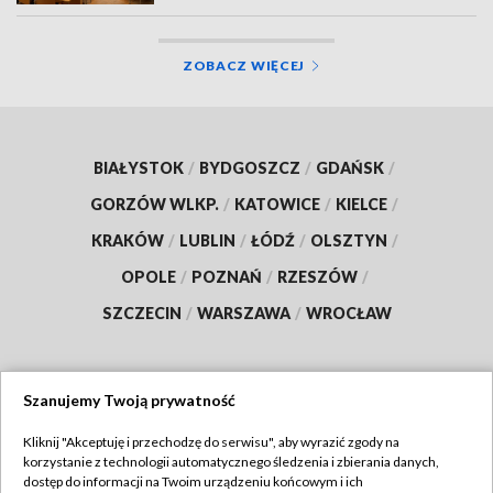
ZOBACZ WIĘCEJ
BIAŁYSTOK
/
BYDGOSZCZ
/
GDAŃSK
/
GORZÓW WLKP.
/
KATOWICE
/
KIELCE
/
KRAKÓW
/
LUBLIN
/
ŁÓDŹ
/
OLSZTYN
/
OPOLE
/
POZNAŃ
/
RZESZÓW
/
SZCZECIN
/
WARSZAWA
/
WROCŁAW
Szanujemy Twoją prywatność
Dołącz do nas:
Kliknij "Akceptuję i przechodzę do serwisu", aby wyrazić zgody na
korzystanie z technologii automatycznego śledzenia i zbierania danych,
TVP
dostęp do informacji na Twoim urządzeniu końcowym i ich