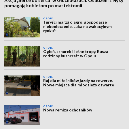
Akcja „Serce od serca” w Głuchołazach. Osadzeni z Nysy
pomagają kobietom po mastektomii
OPOLE
Turyści marzą o agro, gospodarze
niekonieczenie. Luka na wakacyjnym
rynku?
OPOLE
Ogień, sznurek i leśne tropy. Rusza
rodzinny bushcraft w Opolu
OPOLE
Raj dla miłośników jazdy na rowerze.
Nowe miejsce dla młodzieży otwarte
OPOLE
Nowa remiza ochotników