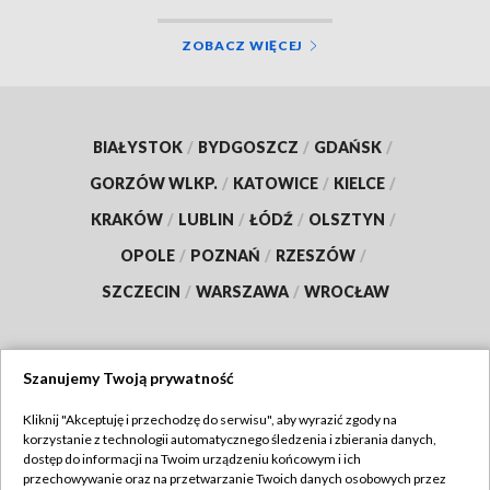
ZOBACZ WIĘCEJ
BIAŁYSTOK
/
BYDGOSZCZ
/
GDAŃSK
/
GORZÓW WLKP.
/
KATOWICE
/
KIELCE
/
KRAKÓW
/
LUBLIN
/
ŁÓDŹ
/
OLSZTYN
/
OPOLE
/
POZNAŃ
/
RZESZÓW
/
SZCZECIN
/
WARSZAWA
/
WROCŁAW
Szanujemy Twoją prywatność
Dołącz do nas:
Kliknij "Akceptuję i przechodzę do serwisu", aby wyrazić zgody na
korzystanie z technologii automatycznego śledzenia i zbierania danych,
TVP
dostęp do informacji na Twoim urządzeniu końcowym i ich
Abonament TVP
przechowywanie oraz na przetwarzanie Twoich danych osobowych przez
Regulamin TVP