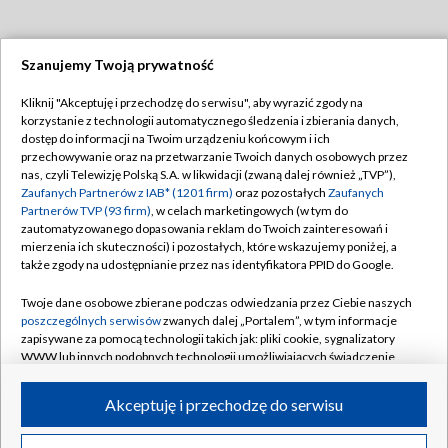
Szanujemy Twoją prywatność
Dołącz do nas:
Kliknij "Akceptuję i przechodzę do serwisu", aby wyrazić zgody na
korzystanie z technologii automatycznego śledzenia i zbierania danych,
TVP
dostęp do informacji na Twoim urządzeniu końcowym i ich
Abonament TVP
przechowywanie oraz na przetwarzanie Twoich danych osobowych przez
Regulamin TVP
nas, czyli Telewizję Polską S.A. w likwidacji (zwaną dalej również „TVP”),
Emisja w TVP
Zaufanych Partnerów z IAB* (1201 firm)
oraz pozostałych
Zaufanych
Polityka prywatności
Partnerów TVP (93 firm)
, w celach marketingowych (w tym do
Centrum informacji TVP
Moje zgody
zautomatyzowanego dopasowania reklam do Twoich zainteresowań i
mierzenia ich skuteczności) i pozostałych, które wskazujemy poniżej, a
Naziemna Telewizja Cyfrowa
Pomoc
także zgody na udostępnianie przez nas identyfikatora PPID do Google.
Sklep TVP
Biuro reklamy
Twoje dane osobowe zbierane podczas odwiedzania przez Ciebie naszych
Rada Programowa
poszczególnych serwisów
zwanych dalej „Portalem”, w tym informacje
Kontakt
zapisywane za pomocą technologii takich jak: pliki cookie, sygnalizatory
System NOS
WWW lub innych podobnych technologii umożliwiających świadczenie
dopasowanych i bezpiecznych usług, personalizację treści oraz reklam,
Informacje o nadawcy
Kanały
udostępnianie funkcji mediów społecznościowych oraz analizowanie
Akceptuję i przechodzę do serwisu
ruchu w Internecie.
Program dla prasy
©2026 Telewizja Polska S.A. w likwidacji
Biuro Reklamy