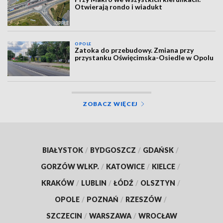
Otwierają rondo i wiadukt
OPOLE
Zatoka do przebudowy. Zmiana przy
przystanku Oświęcimska-Osiedle w Opolu
ZOBACZ WIĘCEJ
BIAŁYSTOK
/
BYDGOSZCZ
/
GDAŃSK
/
GORZÓW WLKP.
/
KATOWICE
/
KIELCE
/
KRAKÓW
/
LUBLIN
/
ŁÓDŹ
/
OLSZTYN
/
OPOLE
/
POZNAŃ
/
RZESZÓW
/
SZCZECIN
/
WARSZAWA
/
WROCŁAW