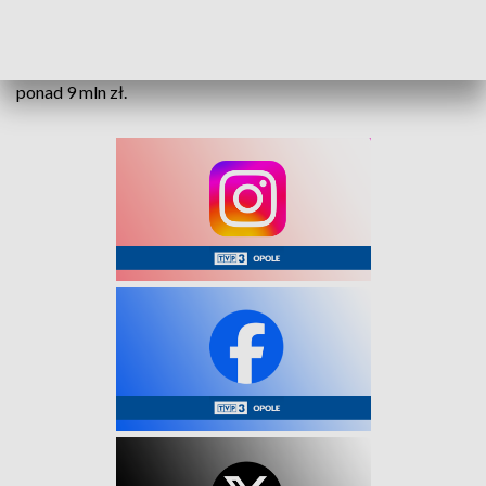
Cała inwestycja obejmuje budowę 2,7-kilometrowej ścieżki
pieszo-rowerowej między Ozimkiem i Grodźcem, po prawej
stronie DK46 w kierunku Grodźca. Wartość zadania to nieco
ponad 9 mln zł.