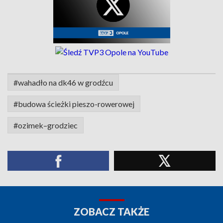
#wahadło na dk46 w grodźcu
#budowa ścieżki pieszo-rowerowej
#ozimek–grodziec
ZOBACZ TAKŻE