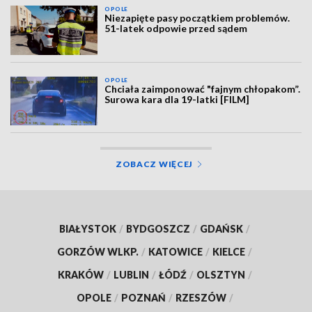
OPOLE
Niezapięte pasy początkiem problemów.
51-latek odpowie przed sądem
OPOLE
Chciała zaimponować "fajnym chłopakom”.
Surowa kara dla 19-latki [FILM]
ZOBACZ WIĘCEJ
BIAŁYSTOK
/
BYDGOSZCZ
/
GDAŃSK
/
GORZÓW WLKP.
/
KATOWICE
/
KIELCE
/
KRAKÓW
/
LUBLIN
/
ŁÓDŹ
/
OLSZTYN
/
OPOLE
/
POZNAŃ
/
RZESZÓW
/