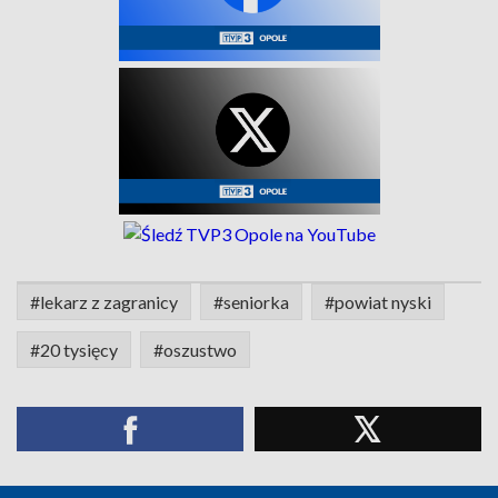
#lekarz z zagranicy
#seniorka
#powiat nyski
#20 tysięcy
#oszustwo