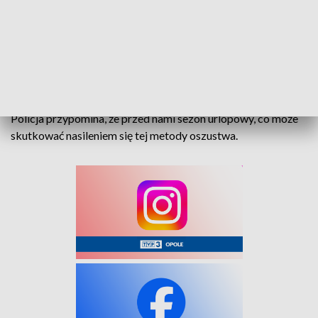
Twierdził, że potrzebne są pieniądze na kosztowne leczenie.
79-latka uwierzyła w tę historię. Po niespełna godzinie
przekazała gotówkę osobie, która odebrała od niej
pieniądze.
Policja przypomina, że przed nami sezon urlopowy, co może
skutkować nasileniem się tej metody oszustwa.