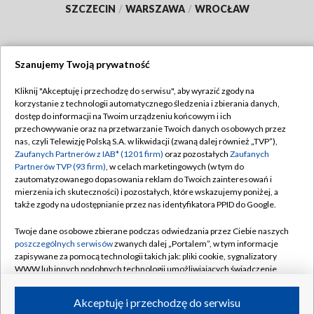
SZCZECIN
/
WARSZAWA
/
WROCŁAW
Szanujemy Twoją prywatność
Dołącz do nas:
Kliknij "Akceptuję i przechodzę do serwisu", aby wyrazić zgody na
korzystanie z technologii automatycznego śledzenia i zbierania danych,
TVP
dostęp do informacji na Twoim urządzeniu końcowym i ich
Abonament TVP
przechowywanie oraz na przetwarzanie Twoich danych osobowych przez
Regulamin TVP
nas, czyli Telewizję Polską S.A. w likwidacji (zwaną dalej również „TVP”),
Emisja w TVP
Zaufanych Partnerów z IAB* (1201 firm)
oraz pozostałych
Zaufanych
Polityka prywatności
Partnerów TVP (93 firm)
, w celach marketingowych (w tym do
Centrum informacji TVP
Moje zgody
zautomatyzowanego dopasowania reklam do Twoich zainteresowań i
mierzenia ich skuteczności) i pozostałych, które wskazujemy poniżej, a
Naziemna Telewizja Cyfrowa
Pomoc
także zgody na udostępnianie przez nas identyfikatora PPID do Google.
Sklep TVP
Biuro reklamy
Twoje dane osobowe zbierane podczas odwiedzania przez Ciebie naszych
Rada Programowa
poszczególnych serwisów
zwanych dalej „Portalem”, w tym informacje
Kontakt
zapisywane za pomocą technologii takich jak: pliki cookie, sygnalizatory
System NOS
WWW lub innych podobnych technologii umożliwiających świadczenie
dopasowanych i bezpiecznych usług, personalizację treści oraz reklam,
Informacje o nadawcy
Kanały
udostępnianie funkcji mediów społecznościowych oraz analizowanie
Akceptuję i przechodzę do serwisu
ruchu w Internecie.
Program dla prasy