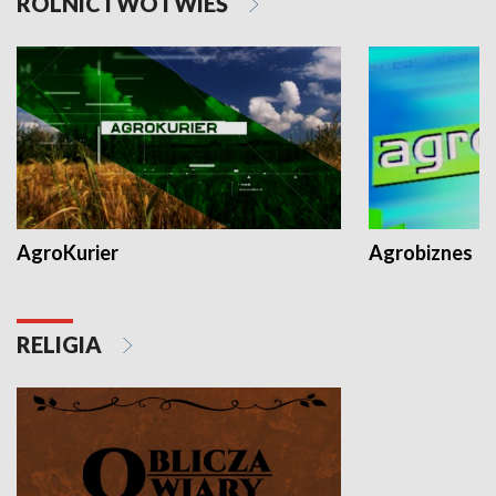
ROLNICTWO I WIEŚ
AgroKurier
Agrobiznes
RELIGIA