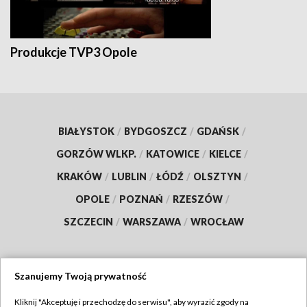
Produkcje TVP3 Opole
BIAŁYSTOK
/
BYDGOSZCZ
/
GDAŃSK
/
GORZÓW WLKP.
/
KATOWICE
/
KIELCE
/
KRAKÓW
/
LUBLIN
/
ŁÓDŹ
/
OLSZTYN
/
OPOLE
/
POZNAŃ
/
RZESZÓW
/
SZCZECIN
/
WARSZAWA
/
WROCŁAW
Szanujemy Twoją prywatność
Dołącz do nas:
Kliknij "Akceptuję i przechodzę do serwisu", aby wyrazić zgody na