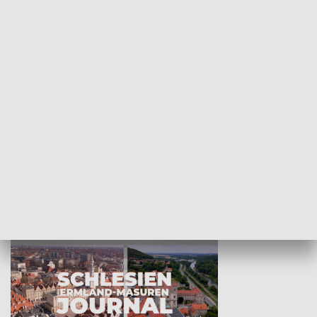
Wejściówka
Zakładka
MNIEJSZOŚCI