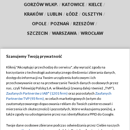
GORZÓW WLKP.
/
KATOWICE
/
KIELCE
/
KRAKÓW
/
LUBLIN
/
ŁÓDŹ
/
OLSZTYN
/
OPOLE
/
POZNAŃ
/
RZESZÓW
/
SZCZECIN
/
WARSZAWA
/
WROCŁAW
Szanujemy Twoją prywatność
Dołącz do nas:
Kliknij "Akceptuję i przechodzę do serwisu", aby wyrazić zgody na
korzystanie z technologii automatycznego śledzenia i zbierania danych,
TVP
dostęp do informacji na Twoim urządzeniu końcowym i ich
Abonament TVP
przechowywanie oraz na przetwarzanie Twoich danych osobowych przez
Regulamin TVP
nas, czyli Telewizję Polską S.A. w likwidacji (zwaną dalej również „TVP”),
Emisja w TVP
Zaufanych Partnerów z IAB* (1201 firm)
oraz pozostałych
Zaufanych
Polityka prywatności
Partnerów TVP (93 firm)
, w celach marketingowych (w tym do
Centrum informacji TVP
Moje zgody
zautomatyzowanego dopasowania reklam do Twoich zainteresowań i
mierzenia ich skuteczności) i pozostałych, które wskazujemy poniżej, a
Naziemna Telewizja Cyfrowa
Pomoc
także zgody na udostępnianie przez nas identyfikatora PPID do Google.
Sklep TVP
Biuro reklamy
Twoje dane osobowe zbierane podczas odwiedzania przez Ciebie naszych
Rada Programowa