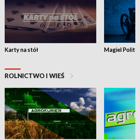
Karty na stół
Magiel Polity
ROLNICTWO I WIEŚ