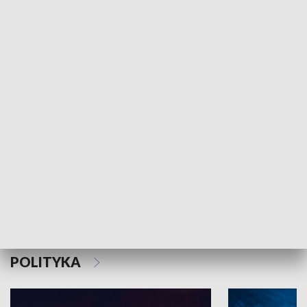
MNIEJSZOŚCI
Schlesien Journal
POLITYKA