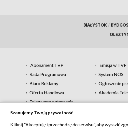
BIAŁYSTOK
/
BYDGO
OLSZTY
Abonament TVP
Emisja w TVP
Rada Programowa
System NOS
Biuro Reklamy
Ogłoszenie pr
Oferta Handlowa
Akademia Tele
Telegazeta ogłoszenia
Szanujemy Twoją prywatność
Regulamin TVP
Kliknij "Akceptuję i przechodzę do serwisu", aby wyrazić zg