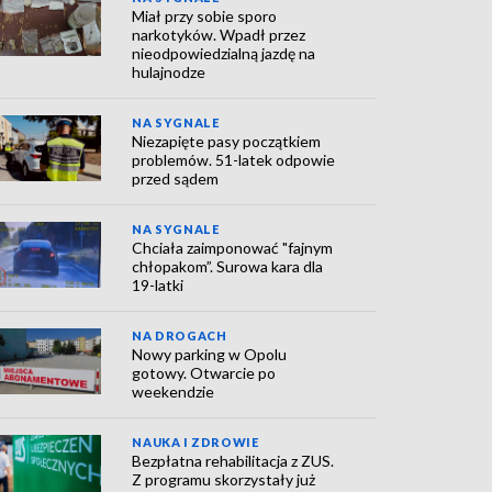
Miał przy sobie sporo
narkotyków. Wpadł przez
nieodpowiedzialną jazdę na
hulajnodze
NA SYGNALE
Niezapięte pasy początkiem
problemów. 51-latek odpowie
przed sądem
NA SYGNALE
Chciała zaimponować "fajnym
chłopakom”. Surowa kara dla
19-latki
NA DROGACH
Nowy parking w Opolu
gotowy. Otwarcie po
weekendzie
NAUKA I ZDROWIE
Bezpłatna rehabilitacja z ZUS.
Z programu skorzystały już