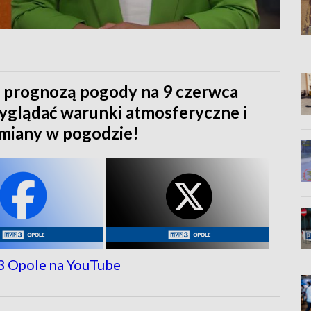
z prognozą pogody na 9 czerwca
wyglądać warunki atmosferyczne i
zmiany w pogodzie!