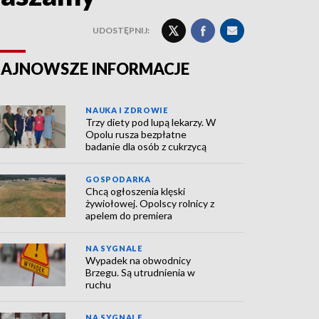
UDOSTĘPNIJ:
AJNOWSZE INFORMACJE
NAUKA I ZDROWIE
Trzy diety pod lupą lekarzy. W
Opolu rusza bezpłatne
badanie dla osób z cukrzycą
GOSPODARKA
Chcą ogłoszenia klęski
żywiołowej. Opolscy rolnicy z
apelem do premiera
NA SYGNALE
Wypadek na obwodnicy
Brzegu. Są utrudnienia w
ruchu
NA SYGNALE