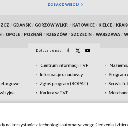
ZOBACZ WIĘCEJ
SZCZ
/
GDAŃSK
/
GORZÓW WLKP.
/
KATOWICE
/
KIELCE
/
KRA
N
/
OPOLE
/
POZNAŃ
/
RZESZÓW
/
SZCZECIN
/
WARSZAWA
/
W
Dołącz do nas:
Centrum informacji TVP
Naziemna
Informacje o nadawcy
Program d
zetargowe
Zgłoś program (ROPAT)
Serwis fo
wizyjna
Kariera w TVP
Merchandi
Polityka prywatności
Moje zgody
Pomoc
Biuro re
ody na korzystanie z technologii automatycznego śledzenia i zbie