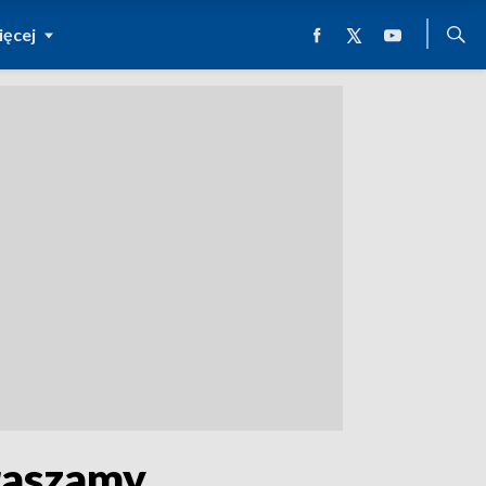
ęcej
raszamy