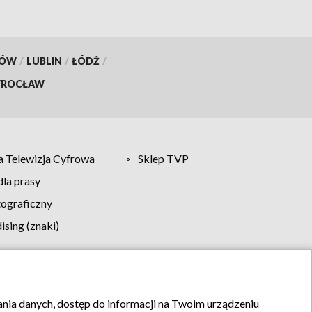
KÓW
/
LUBLIN
/
ŁÓDŹ
/
ROCŁAW
 Telewizja Cyfrowa
Sklep TVP
la prasy
tograficzny
sing (znaki)
klamy
Kontakt
rania danych, dostęp do informacji na Twoim urządzeniu