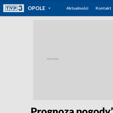
POWRÓT DO
OPOLE
Aktualności
Kontakt
TVP REGIONY
„Prognoza pogody”