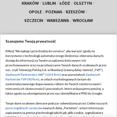
KRAKÓW
/
LUBLIN
/
ŁÓDŹ
/
OLSZTYN
/
OPOLE
/
POZNAŃ
/
RZESZÓW
/
SZCZECIN
/
WARSZAWA
/
WROCŁAW
Szanujemy Twoją prywatność
Dołącz do nas:
Kliknij "Akceptuję i przechodzę do serwisu", aby wyrazić zgody na
korzystanie z technologii automatycznego śledzenia i zbierania danych,
TVP
dostęp do informacji na Twoim urządzeniu końcowym i ich
Abonament TVP
przechowywanie oraz na przetwarzanie Twoich danych osobowych przez
Regulamin TVP
nas, czyli Telewizję Polską S.A. w likwidacji (zwaną dalej również „TVP”),
Emisja w TVP
Zaufanych Partnerów z IAB* (1201 firm)
oraz pozostałych
Zaufanych
Polityka prywatności
Partnerów TVP (93 firm)
, w celach marketingowych (w tym do
Centrum informacji TVP
Moje zgody
zautomatyzowanego dopasowania reklam do Twoich zainteresowań i
mierzenia ich skuteczności) i pozostałych, które wskazujemy poniżej, a
Naziemna Telewizja Cyfrowa
Pomoc
także zgody na udostępnianie przez nas identyfikatora PPID do Google.
Sklep TVP
Biuro reklamy
Twoje dane osobowe zbierane podczas odwiedzania przez Ciebie naszych
Rada Programowa
poszczególnych serwisów
zwanych dalej „Portalem”, w tym informacje
Kontakt
zapisywane za pomocą technologii takich jak: pliki cookie, sygnalizatory
System NOS