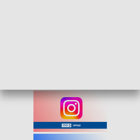
„Kurier Opolski” – flesz, 8 czerwca 2026
Na nasz serwis informacyjny zapraszamy od
poniedziałku do piątku o 16:30.