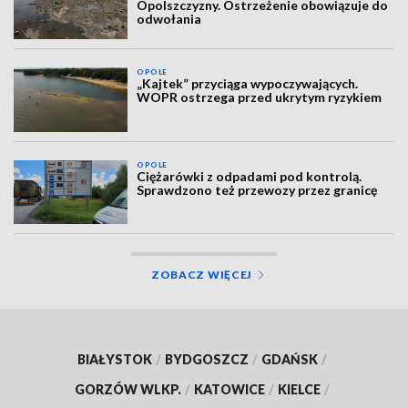
Opolszczyzny. Ostrzeżenie obowiązuje do
odwołania
OPOLE
„Kajtek” przyciąga wypoczywających.
WOPR ostrzega przed ukrytym ryzykiem
OPOLE
Ciężarówki z odpadami pod kontrolą.
Sprawdzono też przewozy przez granicę
ZOBACZ WIĘCEJ
BIAŁYSTOK
/
BYDGOSZCZ
/
GDAŃSK
/
GORZÓW WLKP.
/
KATOWICE
/
KIELCE
/