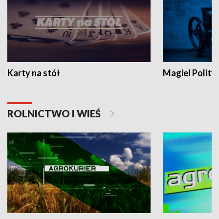
Karty na stół
Magiel Polity
ROLNICTWO I WIEŚ