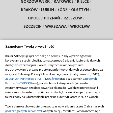
GORZÓW WLKP.
/
KATOWICE
/
KIELCE
/
KRAKÓW
/
LUBLIN
/
ŁÓDŹ
/
OLSZTYN
/
OPOLE
/
POZNAŃ
/
RZESZÓW
/
SZCZECIN
/
WARSZAWA
/
WROCŁAW
Szanujemy Twoją prywatność
Dołącz do nas:
Kliknij "Akceptuję i przechodzę do serwisu", aby wyrazić zgody na
korzystanie z technologii automatycznego śledzenia i zbierania danych,
TVP
dostęp do informacji na Twoim urządzeniu końcowym i ich
Abonament TVP
przechowywanie oraz na przetwarzanie Twoich danych osobowych przez
Regulamin TVP
nas, czyli Telewizję Polską S.A. w likwidacji (zwaną dalej również „TVP”),
Emisja w TVP
Zaufanych Partnerów z IAB* (1201 firm)
oraz pozostałych
Zaufanych
Polityka prywatności
Partnerów TVP (93 firm)
, w celach marketingowych (w tym do
Centrum informacji TVP
Moje zgody
zautomatyzowanego dopasowania reklam do Twoich zainteresowań i
mierzenia ich skuteczności) i pozostałych, które wskazujemy poniżej, a
Naziemna Telewizja Cyfrowa
Pomoc
także zgody na udostępnianie przez nas identyfikatora PPID do Google.
Sklep TVP
Biuro reklamy
Twoje dane osobowe zbierane podczas odwiedzania przez Ciebie naszych
Rada Programowa
poszczególnych serwisów
zwanych dalej „Portalem”, w tym informacje
Kontakt