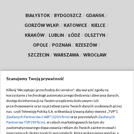
BIAŁYSTOK
/
BYDGOSZCZ
/
GDAŃSK
/
GORZÓW WLKP.
/
KATOWICE
/
KIELCE
/
KRAKÓW
/
LUBLIN
/
ŁÓDŹ
/
OLSZTYN
/
OPOLE
/
POZNAŃ
/
RZESZÓW
/
SZCZECIN
/
WARSZAWA
/
WROCŁAW
Szanujemy Twoją prywatność
Dołącz do nas:
Kliknij "Akceptuję i przechodzę do serwisu", aby wyrazić zgody na
korzystanie z technologii automatycznego śledzenia i zbierania danych,
TVP
dostęp do informacji na Twoim urządzeniu końcowym i ich
Abonament TVP
przechowywanie oraz na przetwarzanie Twoich danych osobowych przez
Regulamin TVP
nas, czyli Telewizję Polską S.A. w likwidacji (zwaną dalej również „TVP”),
Emisja w TVP
Zaufanych Partnerów z IAB* (1201 firm)
oraz pozostałych
Zaufanych
Polityka prywatności
Partnerów TVP (93 firm)
, w celach marketingowych (w tym do
Centrum informacji TVP
Moje zgody
zautomatyzowanego dopasowania reklam do Twoich zainteresowań i
mierzenia ich skuteczności) i pozostałych, które wskazujemy poniżej, a