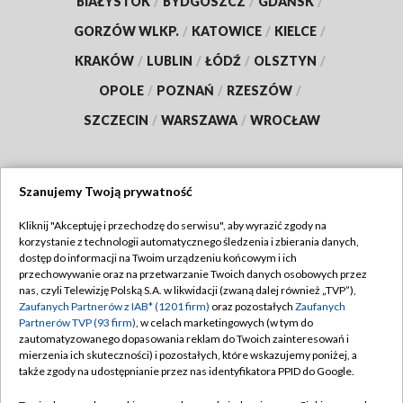
BIAŁYSTOK
/
BYDGOSZCZ
/
GDAŃSK
/
GORZÓW WLKP.
/
KATOWICE
/
KIELCE
/
KRAKÓW
/
LUBLIN
/
ŁÓDŹ
/
OLSZTYN
/
OPOLE
/
POZNAŃ
/
RZESZÓW
/
SZCZECIN
/
WARSZAWA
/
WROCŁAW
Szanujemy Twoją prywatność
Dołącz do nas:
Kliknij "Akceptuję i przechodzę do serwisu", aby wyrazić zgody na
korzystanie z technologii automatycznego śledzenia i zbierania danych,
TVP
dostęp do informacji na Twoim urządzeniu końcowym i ich
Abonament TVP
przechowywanie oraz na przetwarzanie Twoich danych osobowych przez
Regulamin TVP
nas, czyli Telewizję Polską S.A. w likwidacji (zwaną dalej również „TVP”),
Emisja w TVP
Zaufanych Partnerów z IAB* (1201 firm)
oraz pozostałych
Zaufanych
Polityka prywatności
Partnerów TVP (93 firm)
, w celach marketingowych (w tym do
Centrum informacji TVP
Moje zgody
zautomatyzowanego dopasowania reklam do Twoich zainteresowań i
mierzenia ich skuteczności) i pozostałych, które wskazujemy poniżej, a
Naziemna Telewizja Cyfrowa
Pomoc
także zgody na udostępnianie przez nas identyfikatora PPID do Google.
Sklep TVP
Biuro reklamy