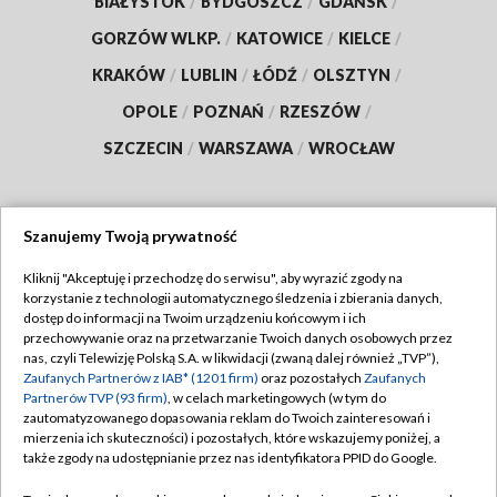
BIAŁYSTOK
/
BYDGOSZCZ
/
GDAŃSK
/
GORZÓW WLKP.
/
KATOWICE
/
KIELCE
/
KRAKÓW
/
LUBLIN
/
ŁÓDŹ
/
OLSZTYN
/
OPOLE
/
POZNAŃ
/
RZESZÓW
/
SZCZECIN
/
WARSZAWA
/
WROCŁAW
Szanujemy Twoją prywatność
Dołącz do nas:
Kliknij "Akceptuję i przechodzę do serwisu", aby wyrazić zgody na
korzystanie z technologii automatycznego śledzenia i zbierania danych,
TVP
dostęp do informacji na Twoim urządzeniu końcowym i ich
Abonament TVP
przechowywanie oraz na przetwarzanie Twoich danych osobowych przez
Regulamin TVP
nas, czyli Telewizję Polską S.A. w likwidacji (zwaną dalej również „TVP”),
Emisja w TVP
Zaufanych Partnerów z IAB* (1201 firm)
oraz pozostałych
Zaufanych
Polityka prywatności
Partnerów TVP (93 firm)
, w celach marketingowych (w tym do
Centrum informacji TVP
Moje zgody
zautomatyzowanego dopasowania reklam do Twoich zainteresowań i
mierzenia ich skuteczności) i pozostałych, które wskazujemy poniżej, a
Naziemna Telewizja Cyfrowa
Pomoc
także zgody na udostępnianie przez nas identyfikatora PPID do Google.
Sklep TVP
Biuro reklamy