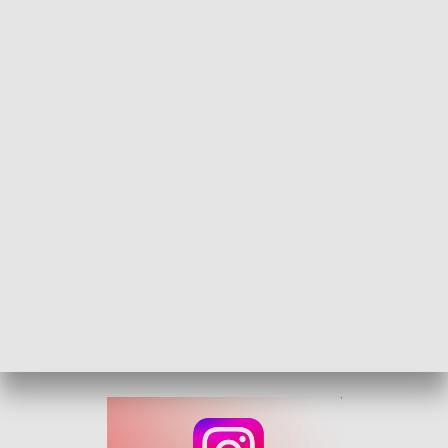
45-lecie Lady Pank. Największe przeboje wybrzmią na opolskiej scenie
"Kryzysowa narzeczona", "Mniej niż zero", "Zostawcie
Titanica", czy "Zawsze tam gdzie Ty". Te przeboje na
koncertach śpiewa już trzecie pokolenie. Mimo upływu lat ich
muzyka pozostaje ponadczasowa, a swój jubileusz zespół
będzie świętować podczas tegorocznego festiwalu w Opolu.