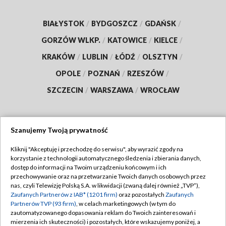
BIAŁYSTOK
/
BYDGOSZCZ
/
GDAŃSK
/
GORZÓW WLKP.
/
KATOWICE
/
KIELCE
/
KRAKÓW
/
LUBLIN
/
ŁÓDŹ
/
OLSZTYN
/
OPOLE
/
POZNAŃ
/
RZESZÓW
/
SZCZECIN
/
WARSZAWA
/
WROCŁAW
Szanujemy Twoją prywatność
Dołącz do nas:
Kliknij "Akceptuję i przechodzę do serwisu", aby wyrazić zgody na
korzystanie z technologii automatycznego śledzenia i zbierania danych,
TVP
dostęp do informacji na Twoim urządzeniu końcowym i ich
Abonament TVP
przechowywanie oraz na przetwarzanie Twoich danych osobowych przez
Regulamin TVP
nas, czyli Telewizję Polską S.A. w likwidacji (zwaną dalej również „TVP”),
Emisja w TVP
Zaufanych Partnerów z IAB* (1201 firm)
oraz pozostałych
Zaufanych
Polityka prywatności
Partnerów TVP (93 firm)
, w celach marketingowych (w tym do
Centrum informacji TVP
Moje zgody
zautomatyzowanego dopasowania reklam do Twoich zainteresowań i
mierzenia ich skuteczności) i pozostałych, które wskazujemy poniżej, a
Naziemna Telewizja Cyfrowa