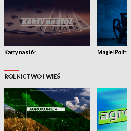
Karty na stół
Magiel Polity
ROLNICTWO I WIEŚ