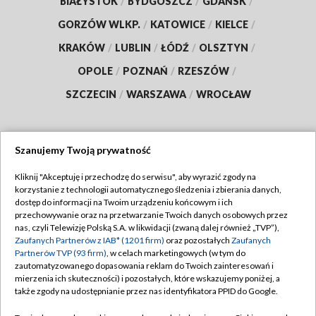
BIAŁYSTOK
/
BYDGOSZCZ
/
GDAŃSK
/
GORZÓW WLKP.
/
KATOWICE
/
KIELCE
/
KRAKÓW
/
LUBLIN
/
ŁÓDŹ
/
OLSZTYN
/
OPOLE
/
POZNAŃ
/
RZESZÓW
/
SZCZECIN
/
WARSZAWA
/
WROCŁAW
Szanujemy Twoją prywatność
Dołącz do nas:
Kliknij "Akceptuję i przechodzę do serwisu", aby wyrazić zgody na
korzystanie z technologii automatycznego śledzenia i zbierania danych,
TVP
dostęp do informacji na Twoim urządzeniu końcowym i ich
Abonament TVP
przechowywanie oraz na przetwarzanie Twoich danych osobowych przez
Regulamin TVP
nas, czyli Telewizję Polską S.A. w likwidacji (zwaną dalej również „TVP”),
Emisja w TVP
Zaufanych Partnerów z IAB* (1201 firm)
oraz pozostałych
Zaufanych
Polityka prywatności
Partnerów TVP (93 firm)
, w celach marketingowych (w tym do
Centrum informacji TVP
Moje zgody
zautomatyzowanego dopasowania reklam do Twoich zainteresowań i
mierzenia ich skuteczności) i pozostałych, które wskazujemy poniżej, a
Naziemna Telewizja Cyfrowa
Pomoc
także zgody na udostępnianie przez nas identyfikatora PPID do Google.
Sklep TVP
Biuro reklamy