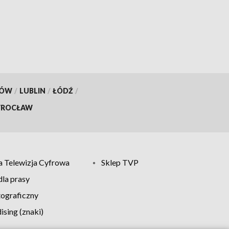
KÓW
/
LUBLIN
/
ŁÓDŹ
/
ROCŁAW
 Telewizja Cyfrowa
Sklep TVP
la prasy
tograficzny
sing (znaki)