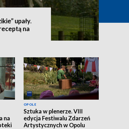
ikie” upały.
receptą na
OPOLE
Sztuka w plenerze. VIII
a na
edycja Festiwalu Zdarzeń
oteki
Artystycznych w Opolu