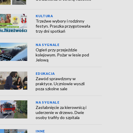
KULTURA
Trzeźwe wybory i rodzinny
festyn. Praszka przygotowała
trzy dni spotkań
NA SYGNALE
Ogień przy przejeździe
kolejowym. Pożar w lesie pod
Jelową
EDUKACJA
Zawód sprawdzony w
praktyce. Uczniowie wyszli
poza szkolne sale
NA SYGNALE
Zasłabnięcie za kierownicą i
uderzenie w drzewo. Dwie
osoby trafiły do szpitala
INNE