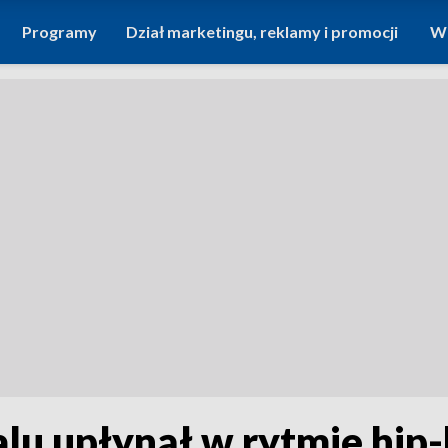
Programy
Dział marketingu, reklamy i promocji
Wi
alu upłynął w rytmie hip