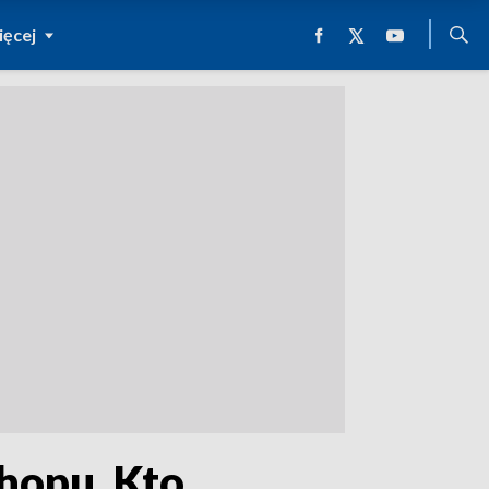
ęcej
-hopu. Kto