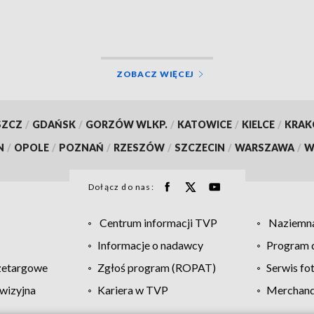
szukają innych źródeł
finansowania
ZOBACZ WIĘCEJ
SZCZ
/
GDAŃSK
/
GORZÓW WLKP.
/
KATOWICE
/
KIELCE
/
KRA
N
/
OPOLE
/
POZNAŃ
/
RZESZÓW
/
SZCZECIN
/
WARSZAWA
/
W
Dołącz do nas:
Centrum informacji TVP
Naziemna
Informacje o nadawcy
Program d
zetargowe
Zgłoś program (ROPAT)
Serwis fo
wizyjna
Kariera w TVP
Merchandi