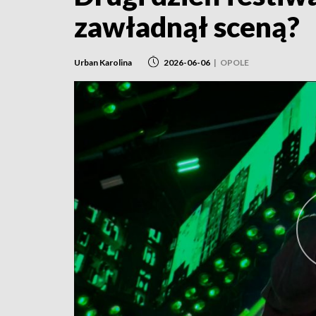
zawładnął sceną?
Urban Karolina
2026-06-06
|
OPOLE