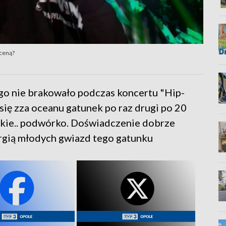
sceną?
ego nie brakowało podczas koncertu "Hip-
ę zza oceanu gatunek po raz drugi po 20
skie.. podwórko. Doświadczenie dobrze
ergią młodych gwiazd tego gatunku