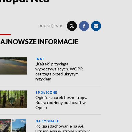
UDOSTĘPNIJ:
AJNOWSZE INFORMACJE
INNE
„Kajtek” przyciąga
wypoczywających. WOPR
ostrzega przed ukrytym
ryzykiem
SPOŁECZNE
Ogień, sznurek i leśne tropy.
Rusza rodzinny bushcraft w
Opolu
NA SYGNALE
Kolizja i dachowanie na A4.
Utrudnienia w stronę Katowic