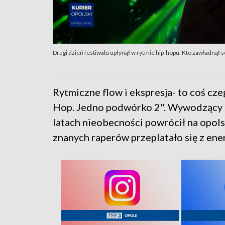
Drugi dzień festiwalu upłynął w rytmie hip-hopu. Kto zawładnął 
Rytmiczne flow i ekspresja- to coś cz
Hop. Jedno podwórko 2". Wywodzący si
latach nieobecności powrócił na opol
znanych raperów przeplatało się z en