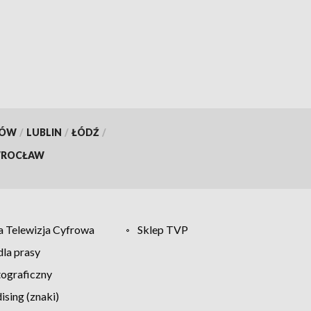
KÓW
/
LUBLIN
/
ŁÓDŹ
/
ROCŁAW
 Telewizja Cyfrowa
Sklep TVP
la prasy
tograficzny
sing (znaki)