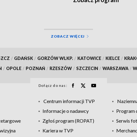
ZOBACZ WIĘCEJ
SZCZ
/
GDAŃSK
/
GORZÓW WLKP.
/
KATOWICE
/
KIELCE
/
KRA
N
/
OPOLE
/
POZNAŃ
/
RZESZÓW
/
SZCZECIN
/
WARSZAWA
/
W
Dołącz do nas:
Centrum informacji TVP
Naziemna
Informacje o nadawcy
Program d
zetargowe
Zgłoś program (ROPAT)
Serwis fo
wizyjna
Kariera w TVP
Merchandi