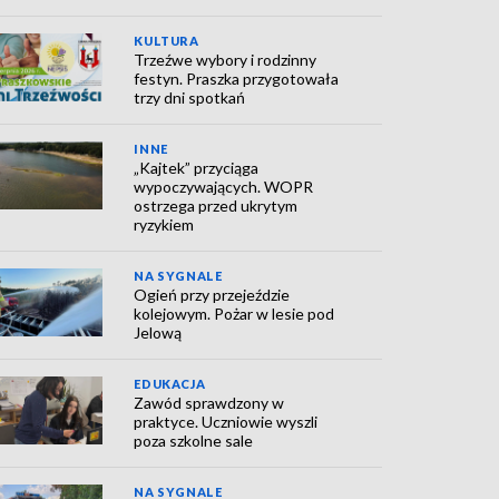
KULTURA
Trzeźwe wybory i rodzinny
festyn. Praszka przygotowała
trzy dni spotkań
INNE
„Kajtek” przyciąga
wypoczywających. WOPR
ostrzega przed ukrytym
ryzykiem
NA SYGNALE
Ogień przy przejeździe
kolejowym. Pożar w lesie pod
Jelową
EDUKACJA
Zawód sprawdzony w
praktyce. Uczniowie wyszli
poza szkolne sale
NA SYGNALE