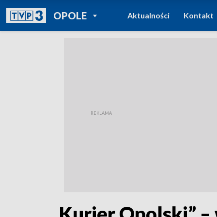
POWRÓT DO
OPOLE
Aktualności
Kontakt
TVP REGIONY
„Kurier Opolski” –