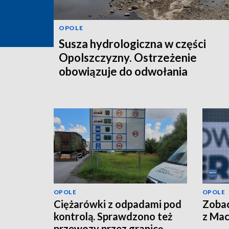
OPOLE
Susza hydrologiczna w części
Opolszczyzny. Ostrzeżenie
obowiązuje do odwołania
OPOLE
OPOLE
Ciężarówki z odpadami pod
Zoba
kontrolą. Sprawdzono też
z Ma
przewozy przez granicę