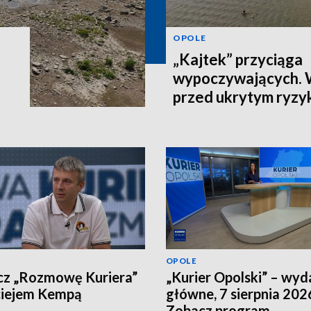
OPOLE
„Kajtek” przyciąga
wypoczywających.
przed ukrytym ryzy
OPOLE
cz „Rozmowę Kuriera”
„Kurier Opolski” – wyd
ciejem Kempą
główne, 7 sierpnia 202
Zobacz program