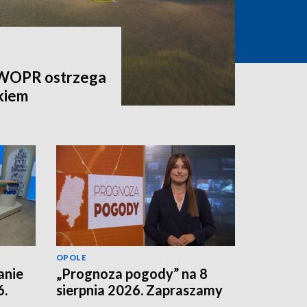
 WOPR ostrzega
kiem
OPOLE
anie
„Prognoza pogody” na 8
6.
sierpnia 2026. Zapraszamy